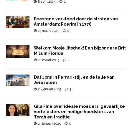
8 april 2025
2
Feestend verkleed door de straten van
Amsterdam: Poerim in 1778
13 maart 2025
0
Welkom Mosje Jitschak! Een bijzondere Brit
Mila in Florida
12 maart 2025
2
Daf Jomi in Ferrari-stijl en de lelie van
Jeruzalem
28 januari 2025
3
Gila Fine over ideale moeders, gevaarlijke
verleidsters en heilige hoedsters van
Torah en traditie
23 januari 2025
0