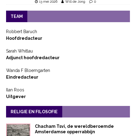
13 mei 2026
Will de Jong
0
TEAM
Robbert Baruch
Hoofdredacteur
Sarah Whitlau
Adjunct hoofdredacteur
Wanda F Bloemgarten
Eindredacteur
Ilan Roos
Uitgever
RELIGIE EN FILOSOFIE
Chacham Tsvi, de wereldberoemde
Amsterdamse opperrabbijn