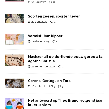
30 juni 2026
0
Soorten zeeën, soorten leven
22 april 2026
1
Vermist: Jom Kipoer
1 oktober 2025
0
Machzor uit de dertiende eeuw gered à la
Agatha Christie
22 september 2025
1
Corona, Oorlog… en Tora
10 september 2025
3
Het antwoord op Theo Brand: volgend jaar
in Jeruzalem