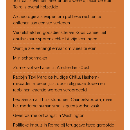
Toli, dat is wel een heel andere wereld, maar de Koil
Toire is overal hetzelfde
Archeologie als wapen om politieke rechten te
ontlenen aan een ver verleden
Verzetsheld en godsdienstleraar Koos Caneel liet
onuitwisbare sporen achter bij zijn leerlingen
Want je ziel verlangt ernaar om vlees te eten
Mijn schoenmaker
Zomer vol verhalen uit Amsterdam-Oost
Rabbijn Tzvi Marx: de huidige Chillul Hashem-
misdaden moeten juist door religieuze Joden en
rabbijnen krachtig worden veroordeeld
Leo Samama: Thuis stond een Chanoekaboom, maar
het moderne humanisme is geen joodse zaak
Geen warme ontvangst in Washington
Politieke impuls in Rome bij teruggave twee geroofde