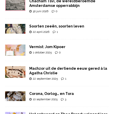
Chacham Tsvi, de wereldberoemde
Amsterdamse opperrabbijn
30 juni 2026
0
Soorten zeeën, soorten leven
22 april 2026
1
Vermist: Jom Kipoer
1 oktober 2025
0
Machzor uit de dertiende eeuw gered à la
Agatha Christie
22 september 2025
1
Corona, Oorlog… en Tora
10 september 2025
3