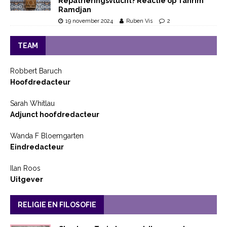
Repatriëringsvlucht? Reactie op Tahrim
Ramdjan
19 november 2024
Ruben Vis
2
TEAM
Robbert Baruch
Hoofdredacteur
Sarah Whitlau
Adjunct hoofdredacteur
Wanda F Bloemgarten
Eindredacteur
Ilan Roos
Uitgever
RELIGIE EN FILOSOFIE