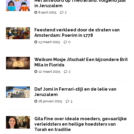
Het antwoord op Theo Brand: volgend jaar
in Jeruzalem
8 april 2025
2
Feestend verkleed door de straten van
Amsterdam: Poerim in 1778
13 maart 2025
0
Welkom Mosje Jitschak! Een bijzondere Brit
Mila in Florida
12 maart 2025
2
Daf Jomi in Ferrari-stijl en de lelie van
Jeruzalem
28 januari 2025
3
Gila Fine over ideale moeders, gevaarlijke
verleidsters en heilige hoedsters van
Torah en traditie