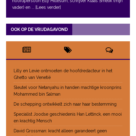
hoofdpersoon Etty Hillesum, schrijver Klaas Smelik (mijn
vader) en
... [Lees verder]
OOK OP DE VRIJDAGAVOND
Lilly en Levie ontmoeten de hoofdredacteur in het
Ghetto van Venetië
Sleutel voor Netanyahu in handen machtige kroonprins
Mohammed bin Salman
De schepping ontwikkelt zich naar haar bestemming
Specialist Joodse geschiedenis Han Lettinck, een mooi
en krachtig Mensch
David Grossman: kracht alleen garandeert geen