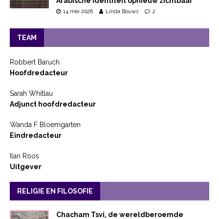
Arabische identiteit opnieuw zichtbaar
14 mei 2026
Linda Bouws
2
TEAM
Robbert Baruch
Hoofdredacteur
Sarah Whitlau
Adjunct hoofdredacteur
Wanda F Bloemgarten
Eindredacteur
Ilan Roos
Uitgever
RELIGIE EN FILOSOFIE
Chacham Tsvi, de wereldberoemde