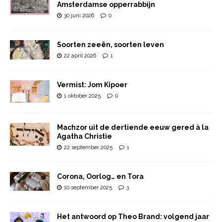
Amsterdamse opperrabbijn
30 juni 2026
0
Soorten zeeën, soorten leven
22 april 2026
1
Vermist: Jom Kipoer
1 oktober 2025
0
Machzor uit de dertiende eeuw gered à la
Agatha Christie
22 september 2025
1
Corona, Oorlog… en Tora
10 september 2025
3
Het antwoord op Theo Brand: volgend jaar