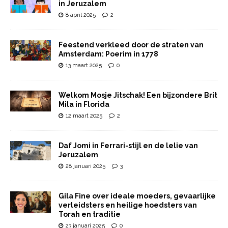
in Jeruzalem
8 april 2025
2
Feestend verkleed door de straten van
Amsterdam: Poerim in 1778
13 maart 2025
0
Welkom Mosje Jitschak! Een bijzondere Brit
Mila in Florida
12 maart 2025
2
Daf Jomi in Ferrari-stijl en de lelie van
Jeruzalem
28 januari 2025
3
Gila Fine over ideale moeders, gevaarlijke
verleidsters en heilige hoedsters van
Torah en traditie
23 januari 2025
0