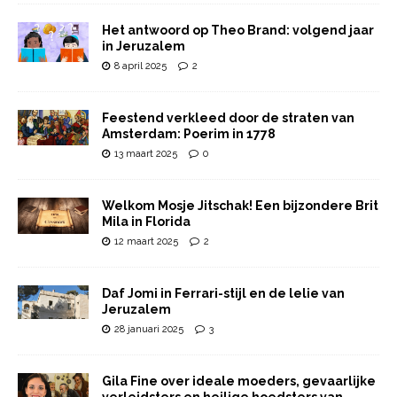
Het antwoord op Theo Brand: volgend jaar
in Jeruzalem
8 april 2025
2
Feestend verkleed door de straten van
Amsterdam: Poerim in 1778
13 maart 2025
0
Welkom Mosje Jitschak! Een bijzondere Brit
Mila in Florida
12 maart 2025
2
Daf Jomi in Ferrari-stijl en de lelie van
Jeruzalem
28 januari 2025
3
Gila Fine over ideale moeders, gevaarlijke