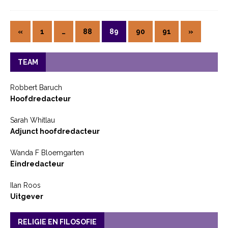
«
1
…
88
89
90
91
»
TEAM
Robbert Baruch
Hoofdredacteur
Sarah Whitlau
Adjunct hoofdredacteur
Wanda F Bloemgarten
Eindredacteur
Ilan Roos
Uitgever
RELIGIE EN FILOSOFIE