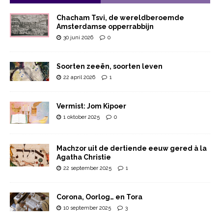
Chacham Tsvi, de wereldberoemde
Amsterdamse opperrabbijn
30 juni 2026
0
Soorten zeeën, soorten leven
22 april 2026
1
Vermist: Jom Kipoer
1 oktober 2025
0
Machzor uit de dertiende eeuw gered à la
Agatha Christie
22 september 2025
1
Corona, Oorlog… en Tora
10 september 2025
3