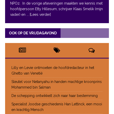
NPO2. In de vorige afleveringen maakten we kennis met
hoofdpersoon Etty Hillesum, schrijver Klaas Smelik (mijn
vader) en
... [Lees verder]
OOK OP DE VRIJDAGAVOND
Lilly en Levie ontmoeten de hoofdredacteur in het
Ghetto van Venetië
Sleutel voor Netanyahu in handen machtige kroonprins
Mohammed bin Salman
De schepping ontwikkelt zich naar haar bestemming
Specialist Joodse geschiedenis Han Lettinck, een mooi
en krachtig Mensch