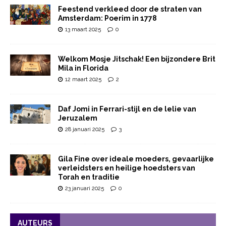
Feestend verkleed door de straten van
Amsterdam: Poerim in 1778
13 maart 2025
0
Welkom Mosje Jitschak! Een bijzondere Brit
Mila in Florida
12 maart 2025
2
Daf Jomi in Ferrari-stijl en de lelie van
Jeruzalem
28 januari 2025
3
Gila Fine over ideale moeders, gevaarlijke
verleidsters en heilige hoedsters van
Torah en traditie
23 januari 2025
0
AUTEURS