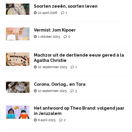
Soorten zeeën, soorten leven
22 april 2026
1
Vermist: Jom Kipoer
1 oktober 2025
0
Machzor uit de dertiende eeuw gered à la
Agatha Christie
22 september 2025
1
Corona, Oorlog… en Tora
10 september 2025
3
Het antwoord op Theo Brand: volgend jaar
in Jeruzalem
8 april 2025
2