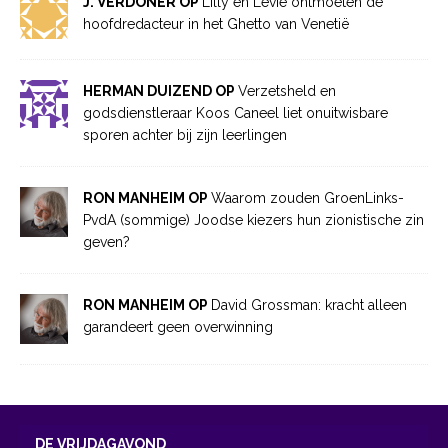
J. VERDONER OP
Lilly en Levie ontmoeten de
hoofdredacteur in het Ghetto van Venetië
HERMAN DUIZEND OP
Verzetsheld en
godsdienstleraar Koos Caneel liet onuitwisbare
sporen achter bij zijn leerlingen
RON MANHEIM OP
Waarom zouden GroenLinks-
PvdA (sommige) Joodse kiezers hun zionistische zin
geven?
RON MANHEIM OP
David Grossman: kracht alleen
garandeert geen overwinning
DE VRIJDAGAVOND