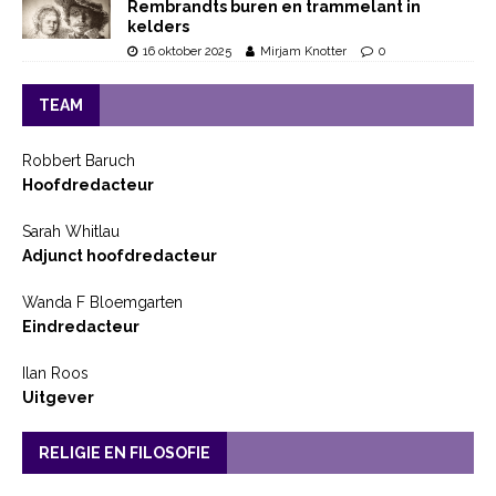
Rembrandts buren en trammelant in
kelders
16 oktober 2025
Mirjam Knotter
0
TEAM
Robbert Baruch
Hoofdredacteur
Sarah Whitlau
Adjunct hoofdredacteur
Wanda F Bloemgarten
Eindredacteur
Ilan Roos
Uitgever
RELIGIE EN FILOSOFIE