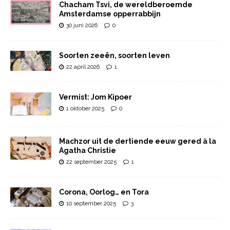
Chacham Tsvi, de wereldberoemde
Amsterdamse opperrabbijn
30 juni 2026
0
Soorten zeeën, soorten leven
22 april 2026
1
Vermist: Jom Kipoer
1 oktober 2025
0
Machzor uit de dertiende eeuw gered à la
Agatha Christie
22 september 2025
1
Corona, Oorlog… en Tora
10 september 2025
3