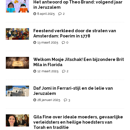
Het antwoord op Theo Brand: volgend jaar
in Jeruzalem
8 april 2025
2
Feestend verkleed door de straten van
Amsterdam: Poerim in 1778
13 maart 2025
0
Welkom Mosje Jitschak! Een bijzondere Brit
Mila in Florida
12 maart 2025
2
Daf Jomi in Ferrari-stijl en de lelie van
Jeruzalem
28 januari 2025
3
Gila Fine over ideale moeders, gevaarlijke
verleidsters en heilige hoedsters van
Torah en traditie