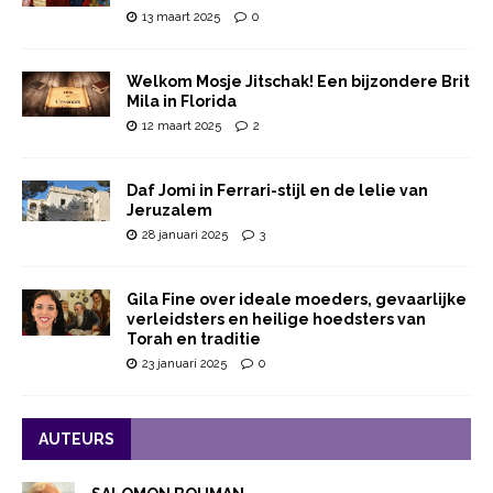
13 maart 2025
0
Welkom Mosje Jitschak! Een bijzondere Brit
Mila in Florida
12 maart 2025
2
Daf Jomi in Ferrari-stijl en de lelie van
Jeruzalem
28 januari 2025
3
Gila Fine over ideale moeders, gevaarlijke
verleidsters en heilige hoedsters van
Torah en traditie
23 januari 2025
0
AUTEURS