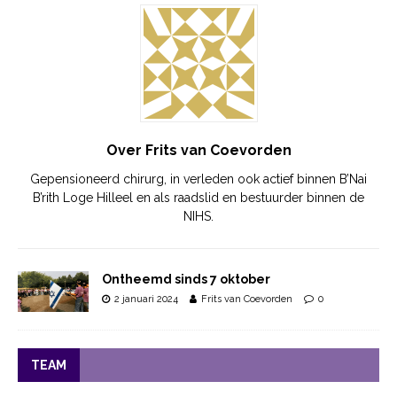
Over Frits van Coevorden
Gepensioneerd chirurg, in verleden ook actief binnen B’Nai
B’rith Loge Hilleel en als raadslid en bestuurder binnen de
NIHS.
Ontheemd sinds 7 oktober
2 januari 2024
Frits van Coevorden
0
TEAM