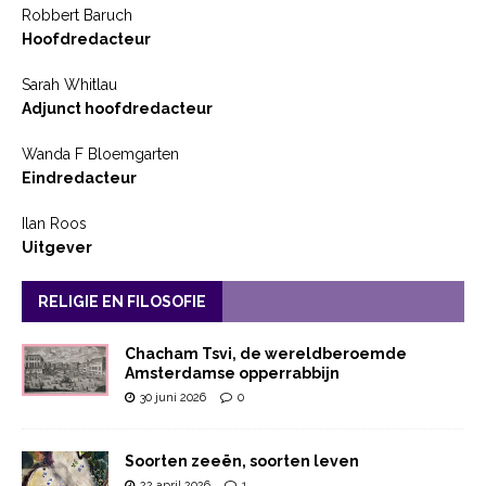
Robbert Baruch
Hoofdredacteur
Sarah Whitlau
Adjunct hoofdredacteur
Wanda F Bloemgarten
Eindredacteur
Ilan Roos
Uitgever
RELIGIE EN FILOSOFIE
Chacham Tsvi, de wereldberoemde
Amsterdamse opperrabbijn
30 juni 2026
0
Soorten zeeën, soorten leven
22 april 2026
1