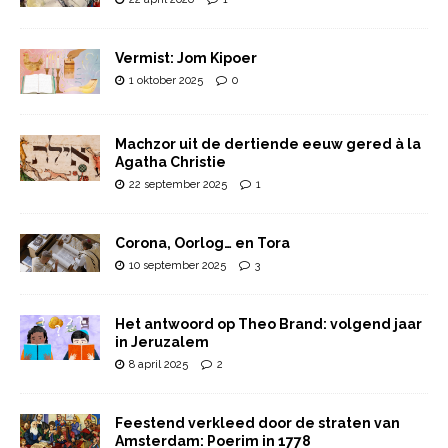
Vermist: Jom Kipoer
1 oktober 2025
0
Machzor uit de dertiende eeuw gered à la
Agatha Christie
22 september 2025
1
Corona, Oorlog… en Tora
10 september 2025
3
Het antwoord op Theo Brand: volgend jaar
in Jeruzalem
8 april 2025
2
Feestend verkleed door de straten van
Amsterdam: Poerim in 1778