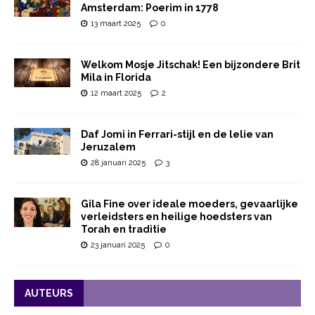
Amsterdam: Poerim in 1778
13 maart 2025
0
Welkom Mosje Jitschak! Een bijzondere Brit
Mila in Florida
12 maart 2025
2
Daf Jomi in Ferrari-stijl en de lelie van
Jeruzalem
28 januari 2025
3
Gila Fine over ideale moeders, gevaarlijke
verleidsters en heilige hoedsters van
Torah en traditie
23 januari 2025
0
AUTEURS