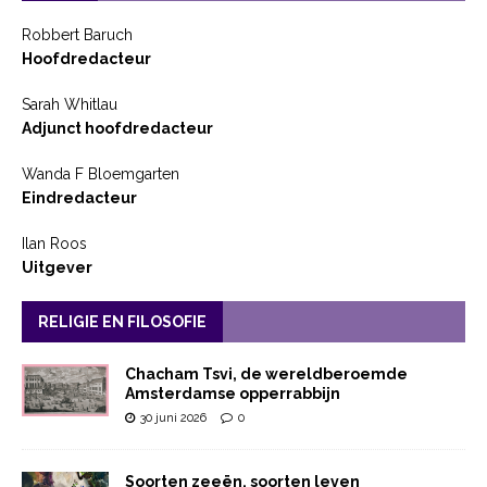
Robbert Baruch
Hoofdredacteur
Sarah Whitlau
Adjunct hoofdredacteur
Wanda F Bloemgarten
Eindredacteur
Ilan Roos
Uitgever
RELIGIE EN FILOSOFIE
Chacham Tsvi, de wereldberoemde
Amsterdamse opperrabbijn
30 juni 2026
0
Soorten zeeën, soorten leven