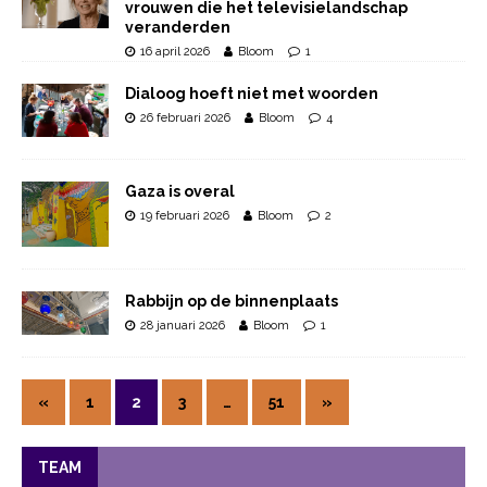
vrouwen die het televisielandschap
veranderden
16 april 2026
Bloom
1
Dialoog hoeft niet met woorden
26 februari 2026
Bloom
4
Gaza is overal
19 februari 2026
Bloom
2
Rabbijn op de binnenplaats
28 januari 2026
Bloom
1
«
1
2
3
…
51
»
TEAM