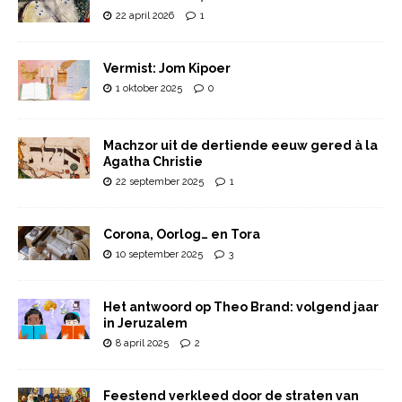
22 april 2026
1
Vermist: Jom Kipoer
1 oktober 2025
0
Machzor uit de dertiende eeuw gered à la
Agatha Christie
22 september 2025
1
Corona, Oorlog… en Tora
10 september 2025
3
Het antwoord op Theo Brand: volgend jaar
in Jeruzalem
8 april 2025
2
Feestend verkleed door de straten van