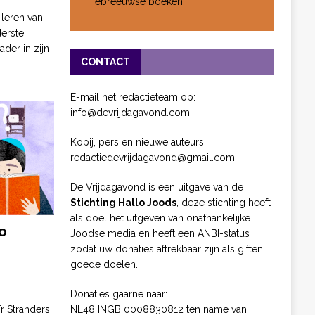
Hebreeuwse boeken
 leren van
derste
ader in zijn
CONTACT
E-mail het redactieteam op:
info@devrijdagavond.com
Kopij, pers en nieuwe auteurs:
redactiedevrijdagavond@gmail.com
De Vrijdagavond is een uitgave van de
Stichting Hallo Joods
, deze stichting heeft
als doel het uitgeven van onafhankelijke
o
Joodse media en heeft een ANBI-status
zodat uw donaties aftrekbaar zijn als giften
goede doelen.
Donaties gaarne naar:
NL48 INGB 0008830812 ten name van
ïr Stranders