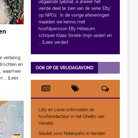
uitgaande sjabbat, is alweer het
vierde deel te zien van de serie ‘Etty’
op NPO2. In de vorige afleveringen
maakten we kennis met
hoofdpersoon Etty Hillesum,
en
schrijver Klaas Smelik (mijn vader) en
... [Lees verder]
e vertaling:
drochten en
OOK OP DE VRIJDAGAVOND
pt, waarmee
jn
... [Lees
Lilly en Levie ontmoeten de
hoofdredacteur in het Ghetto van
Venetië
Sleutel voor Netanyahu in handen