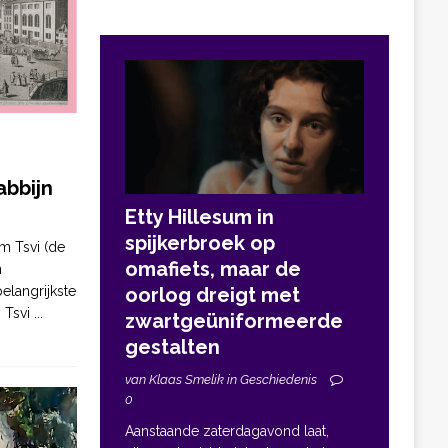
bbijn
Etty Hillesum in
spijkerbroek op
m Tsvi (de
omafiets, maar de
n
elangrijkste
oorlog dreigt met
. Tsvi
...
zwartgeüniformeerde
gestalten
van Klaas Smelik in Geschiedenis
0
Aanstaande zaterdagavond laat,