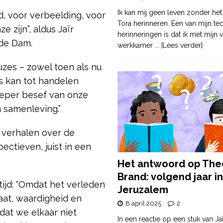
Ik kan mij geen leven zonder het
, voor verbeelding, voor
Tora herinneren. Een van mijn te
 zijn”, aldus Jaïr
herinneringen is dat ik met mijn v
a de Dam.
werkkamer
... [Lees verder]
uzes – zowel toen als nu
s kan tot handelen
ieper besef van onze
 samenleving.”
 verhalen over de
ctieven, juist in een
Het antwoord op The
Brand: volgend jaar in
tijd: “Omdat het verleden
Jeruzalem
aat, waardigheid en
8 april 2025
2
dat we elkaar niet
In een reactie op een stuk van Ja