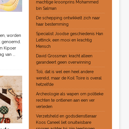
machtige kroonprins Mohammed
bin Salman
De schepping ontwikkelt zich naar
haar bestemming
Specialist Joodse geschiedenis Han
ten, worden
Lettinck, een mooi en krachtig
ot genoemd.
Mensch
m Kipoer
 dag van
...
David Grossman: kracht alleen
garandeert geen overwinning
Toli, dat is wel een heel andere
wereld, maar de Koil Toire is overal
hetzelfde
Archeologie als wapen om politieke
rechten te ontlenen aan een ver
verleden
Verzetsheld en godsdienstleraar
Koos Caneel liet onuitwisbare
sporen achter bij zijn leerlingen