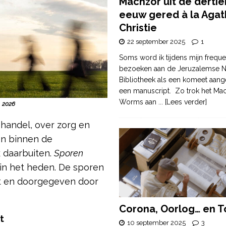
Machzor uit de derti
eeuw gered à la Agat
Christie
22 september 2025
1
Soms word ik tijdens mijn freque
bezoeken aan de Jeruzalemse N
Bibliotheek als een komeet aang
een manuscript. Zo trok het Ma
Worms aan
... [Lees verder]
, 2026
 handel, over zorg en
een binnen de
 daarbuiten.
Sporen
in het heden. De sporen
t en doorgegeven door
Corona, Oorlog… en T
t
10 september 2025
3