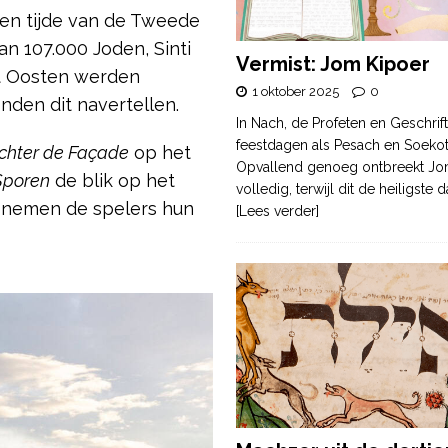
en tijde van de Tweede
n 107.000 Joden, Sinti
Vermist: Jom Kipoer
et Oosten werden
1 oktober 2025
0
nden dit navertellen.
In Nach, de Profeten en Geschrif
feestdagen als Pesach en Soek
chter de Façade
op het
Opvallend genoeg ontbreekt Jo
Sporen
de blik op het
volledig, terwijl dit de heiligste
g nemen de spelers hun
[Lees verder]