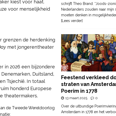
ker kiest voor haat.
schrijft Theo Brand: “Joods-zioni
uze voor menselijkheid
Nederlanders zouden naar mijn
moeten denken in mogelijkhede
[Lees verder]
r grenzen de herdenking
Day
met jongerentheater
 in 2026 een bijzondere
 Denemarken, Duitsland,
Feestend verkleed d
en Tsjechië. In totaal
straten van Amsterda
 ruim honderd Europese
Poerim in 1778
le theatermakers.
13 maart 2025
0
Over de uitbundige Poerimvierin
van de Tweede Wereldoorlog
Amsterdam in 1778 en het verbo
matie: