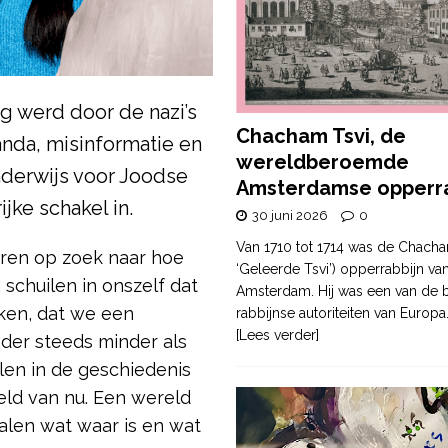
g werd door de nazi’s
Chacham Tsvi, de
nda, misinformatie en
wereldberoemde
nderwijs voor Joodse
Amsterdamse opperra
jke schakel in.
30 juni 2026
0
Van 1710 tot 1714 was de Chacha
ren op zoek naar hoe
‘Geleerde Tsvi’) opperrabbijn va
schuilen in onszelf dat
Amsterdam. Hij was een van de b
enken, dat we een
rabbijnse autoriteiten van Europa
[Lees verder]
er steeds minder als
len in de geschiedenis
ld van nu. Een wereld
halen wat waar is en wat