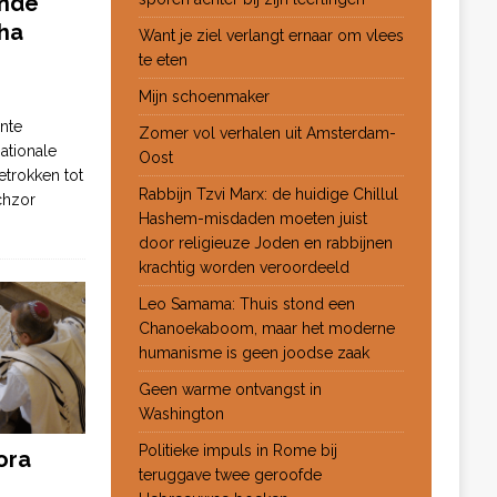
ende
ha
Want je ziel verlangt ernaar om vlees
te eten
Mijn schoenmaker
nte
Zomer vol verhalen uit Amsterdam-
ationale
Oost
etrokken tot
Rabbijn Tzvi Marx: de huidige Chillul
chzor
Hashem-misdaden moeten juist
door religieuze Joden en rabbijnen
krachtig worden veroordeeld
Leo Samama: Thuis stond een
Chanoekaboom, maar het moderne
humanisme is geen joodse zaak
Geen warme ontvangst in
Washington
Politieke impuls in Rome bij
ora
teruggave twee geroofde