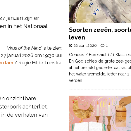
 januari zijn er
n in het Nationaal
Soorten zeeën, soort
leven
22 april 2026
1
Virus of the Mind
is te zien:
Genesis / Bereshiet 1:21 Klassiek
 27 januari 2026 om 19:30 uur
En God schiep de grote zee-ge
erdam
/ Regie Hilde Tuinstra.
al het bezield gedierte, dat krui
het water wemelde, ieder naar zi
verder]
 én onzichtbare
erbork achterliet.
 in de verhalen van