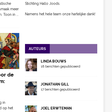
Stichting Hallo Joods.
stische
 smaak meer
Namens het hele team onze hartelijke dank!
n. Toon in
...
AUTEURS
LINDA BOUWS
18 berichten gepubliceerd
oor de
m:
JONATHAN GILL
17 berichten gepubliceerd
g in
d op het
JOEL ERWTEMAN