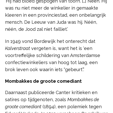
‘Hij had bloed gespogen van toorn. […] Néén. Hij
was nu niet meer de winkelier in gemaakte
kleeren in een provinciestad, een onbelangrijk
mensch. De Leeuw van Juda was hij. Néén,
néén, de Jood zal niet failliet.’
In 1949 vond Bordewijk het onterecht dat
Kalverstraat
vergeten is, want het is ‘een
voortreffelijke schildering van Amsterdamse
confectiewinkeliers van hoog tot laag, een
brok leven ook waarin iets “gebeurt”.’
Mombakkes de groote comediant
Daarnaast publiceerde Canter kritieken en
satires op tijdgenoten, zoals
Mombakkes de
groote comediant
(1894), een polemiek tegen