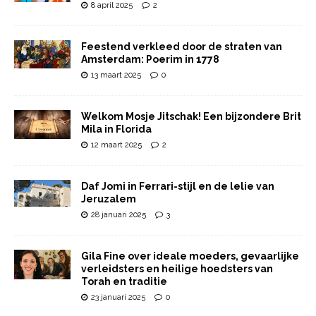
8 april 2025
2
Feestend verkleed door de straten van
Amsterdam: Poerim in 1778
13 maart 2025
0
Welkom Mosje Jitschak! Een bijzondere Brit
Mila in Florida
12 maart 2025
2
Daf Jomi in Ferrari-stijl en de lelie van
Jeruzalem
28 januari 2025
3
Gila Fine over ideale moeders, gevaarlijke
verleidsters en heilige hoedsters van
Torah en traditie
23 januari 2025
0