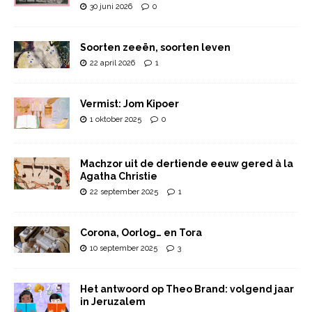
30 juni 2026
0
Soorten zeeën, soorten leven
22 april 2026
1
Vermist: Jom Kipoer
1 oktober 2025
0
Machzor uit de dertiende eeuw gered à la
Agatha Christie
22 september 2025
1
Corona, Oorlog… en Tora
10 september 2025
3
Het antwoord op Theo Brand: volgend jaar
in Jeruzalem