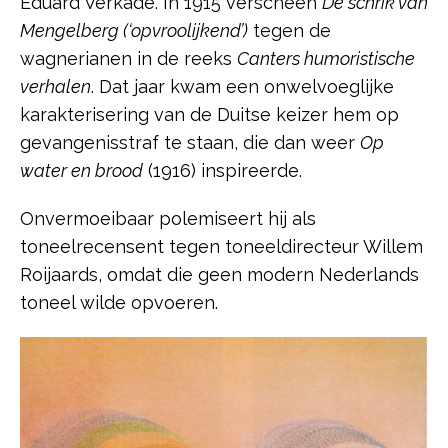
Eduard Verkade. In 1915 verscheen
De schrik van
Mengelberg (‘opvroolijkend’)
tegen de
wagnerianen in de reeks
Canters humoristische
verhalen
. Dat jaar kwam een onwelvoeglijke
karakterisering van de Duitse keizer hem op
gevangenisstraf te staan, die dan weer
Op
water en brood
(1916) inspireerde.
Onvermoeibaar polemiseert hij als
toneelrecensent tegen toneeldirecteur Willem
Roijaards, omdat die geen modern Nederlands
toneel wilde opvoeren.