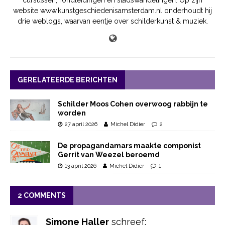
website www.kunstgeschiedenisamsterdam.nl onderhoudt hij
drie weblogs, waarvan eentje over schilderkunst & muziek.
GERELATEERDE BERICHTEN
Schilder Moos Cohen overwoog rabbijn te
worden
27 april 2026
Michel Didier
2
De propagandamars maakte componist
Gerrit van Weezel beroemd
13 april 2026
Michel Didier
1
2 COMMENTS
Simone Haller
schreef: