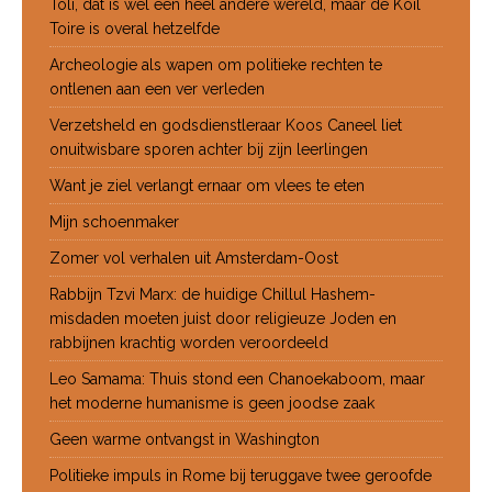
Toli, dat is wel een heel andere wereld, maar de Koil
Toire is overal hetzelfde
Archeologie als wapen om politieke rechten te
ontlenen aan een ver verleden
Verzetsheld en godsdienstleraar Koos Caneel liet
onuitwisbare sporen achter bij zijn leerlingen
Want je ziel verlangt ernaar om vlees te eten
Mijn schoenmaker
Zomer vol verhalen uit Amsterdam-Oost
Rabbijn Tzvi Marx: de huidige Chillul Hashem-
misdaden moeten juist door religieuze Joden en
rabbijnen krachtig worden veroordeeld
Leo Samama: Thuis stond een Chanoekaboom, maar
het moderne humanisme is geen joodse zaak
Geen warme ontvangst in Washington
Politieke impuls in Rome bij teruggave twee geroofde