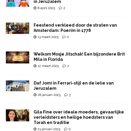
in Jeruzalem
8 april 2025
2
Feestend verkleed door de straten van
Amsterdam: Poerim in 1778
13 maart 2025
0
Welkom Mosje Jitschak! Een bijzondere Brit
Mila in Florida
12 maart 2025
2
Daf Jomi in Ferrari-stijl en de lelie van
Jeruzalem
28 januari 2025
3
Gila Fine over ideale moeders, gevaarlijke
verleidsters en heilige hoedsters van
Torah en traditie
23 januari 2025
0