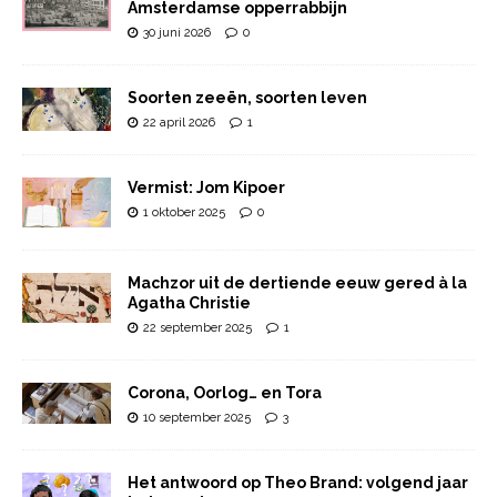
Amsterdamse opperrabbijn
30 juni 2026
0
Soorten zeeën, soorten leven
22 april 2026
1
Vermist: Jom Kipoer
1 oktober 2025
0
Machzor uit de dertiende eeuw gered à la
Agatha Christie
22 september 2025
1
Corona, Oorlog… en Tora
10 september 2025
3
Het antwoord op Theo Brand: volgend jaar