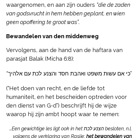
waargenomen, en aan zijn ouders
“die de zaden
van godsvrucht in hem hebben geplant, en wien
geen opoffering te groot was”
.
Bewandelen van den middenweg
Vervolgens, aan de hand van de haftara van
parasjat Balak (Micha 6:8):
“כי אם עשות משפט ואהבת חסד והצנע לכת עם אלהיך”
(“Het doen van recht, en de liefde tot
humaniteit, en het bescheiden optreden voor
den dienst van G-d”) beschrijft hij de wijze
waarop hij zijn ambt hoopt waar te nemen:
…Een gewichtige les ligt ook in het הצנע לכת besloten, n.l.
volgens de verklaring van Rasjie:
het bewandelen van