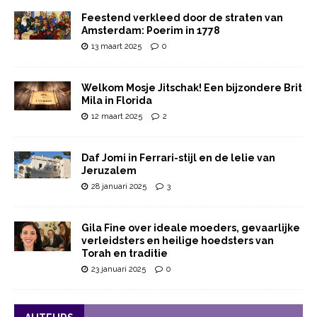
Feestend verkleed door de straten van
Amsterdam: Poerim in 1778
13 maart 2025
0
Welkom Mosje Jitschak! Een bijzondere Brit
Mila in Florida
12 maart 2025
2
Daf Jomi in Ferrari-stijl en de lelie van
Jeruzalem
28 januari 2025
3
Gila Fine over ideale moeders, gevaarlijke
verleidsters en heilige hoedsters van
Torah en traditie
23 januari 2025
0