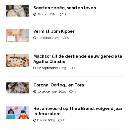
Soorten zeeën, soorten leven
22 april 2026
1
Vermist: Jom Kipoer
1 oktober 2025
0
Machzor uit de dertiende eeuw gered à la
Agatha Christie
22 september 2025
1
Corona, Oorlog… en Tora
10 september 2025
3
Het antwoord op Theo Brand: volgend jaar
in Jeruzalem
8 april 2025
2