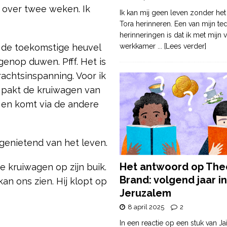
d over twee weken. Ik
Ik kan mij geen leven zonder het
Tora herinneren. Een van mijn te
herinneringen is dat ik met mijn v
 de toekomstige heuvel
werkkamer
... [Lees verder]
genop duwen. Pfff. Het is
krachtsinspanning. Voor ik
j pakt de kruiwagen van
 en komt via de andere
 genietend van het leven.
Het antwoord op The
de kruiwagen op zijn buik.
Brand: volgend jaar in
an ons zien. Hij klopt op
Jeruzalem
8 april 2025
2
In een reactie op een stuk van Ja