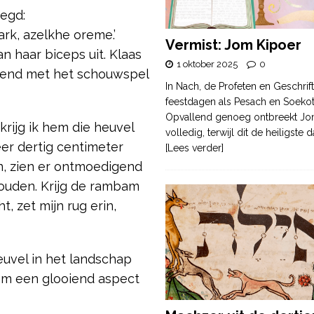
egd:
rk, azelkhe oreme.’
Vermist: Jom Kipoer
n haar biceps uit. Klaas
1 oktober 2025
0
ekend met het schouwspel
In Nach, de Profeten en Geschrif
feestdagen als Pesach en Soek
Opvallend genoeg ontbreekt Jo
krijg ik hem die heuvel
volledig, terwijl dit de heiligste
er dertig centimeter
[Lees verder]
n, zien er ontmoedigend
houden. Krijg de rambam
, zet mijn rug erin,
uvel in het landschap
om een glooiend aspect