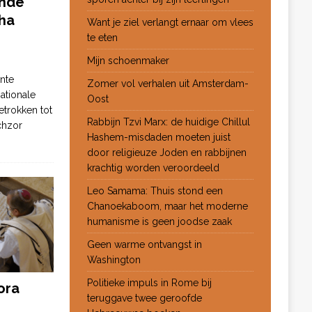
ende
ha
Want je ziel verlangt ernaar om vlees
te eten
Mijn schoenmaker
nte
Zomer vol verhalen uit Amsterdam-
ationale
Oost
etrokken tot
Rabbijn Tzvi Marx: de huidige Chillul
chzor
Hashem-misdaden moeten juist
door religieuze Joden en rabbijnen
krachtig worden veroordeeld
Leo Samama: Thuis stond een
Chanoekaboom, maar het moderne
humanisme is geen joodse zaak
Geen warme ontvangst in
Washington
Politieke impuls in Rome bij
ora
teruggave twee geroofde