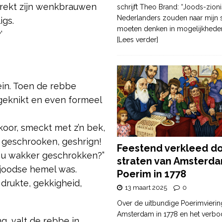
, trekt zijn wenkbrauwen
schrijft Theo Brand: “Joods-zioni
Nederlanders zouden naar mijn
igs.
moeten denken in mogelijkhede
’
[Lees verder]
ein. Toen de rebbe
eknikt en even formeel
koor, smeckt met z’n bek,
, geschrooken, geshrign!
Feestend verkleed d
 u wakker geschrokken?”
straten van Amsterda
 joodse hemel was.
Poerim in 1778
drukte, gekkigheid,
13 maart 2025
0
Over de uitbundige Poerimvierin
Amsterdam in 1778 en het verbo
g, valt de rebbe in