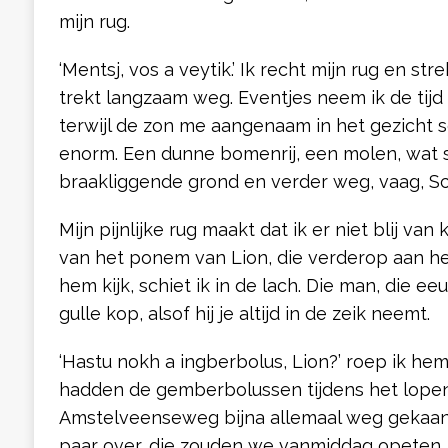
mijn rug.
‘Mentsj, vos a veytik.’ Ik recht mijn rug en str
trekt langzaam weg. Eventjes neem ik de tijd 
terwijl de zon me aangenaam in het gezicht sc
enorm. Een dunne bomenrij, een molen, wat s
braakliggende grond en verder weg, vaag, Sc
Mijn pijnlijke rug maakt dat ik er niet blij va
van het ponem van Lion, die verderop aan het 
hem kijk, schiet ik in de lach. Die man, die eeu
gulle kop, alsof hij je altijd in de zeik neemt.
‘Hastu nokh a ingberbolus, Lion?’ roep ik h
hadden de gemberbolussen tijdens het lope
Amstelveenseweg bijna allemaal weg gekaan
paar over, die zouden we vanmiddag opeten.