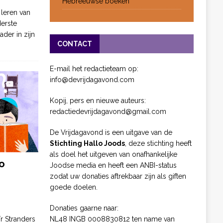
Hebreeuwse boeken
 leren van
derste
ader in zijn
CONTACT
E-mail het redactieteam op:
info@devrijdagavond.com
Kopij, pers en nieuwe auteurs:
redactiedevrijdagavond@gmail.com
De Vrijdagavond is een uitgave van de
Stichting Hallo Joods
, deze stichting heeft
als doel het uitgeven van onafhankelijke
o
Joodse media en heeft een ANBI-status
zodat uw donaties aftrekbaar zijn als giften
goede doelen.
Donaties gaarne naar:
NL48 INGB 0008830812 ten name van
ïr Stranders