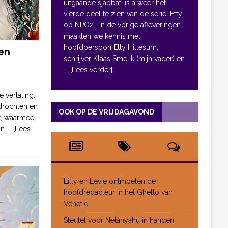
uitgaande sjabbat, is alweer het
vierde deel te zien van de serie ‘Etty’
op NPO2. In de vorige afleveringen
maakten we kennis met
hoofdpersoon Etty Hillesum,
en
schrijver Klaas Smelik (mijn vader) en
... [Lees verder]
e vertaling:
drochten en
OOK OP DE VRIJDAGAVOND
pt, waarmee
jn
... [Lees
Lilly en Levie ontmoeten de
hoofdredacteur in het Ghetto van
Venetië
Sleutel voor Netanyahu in handen