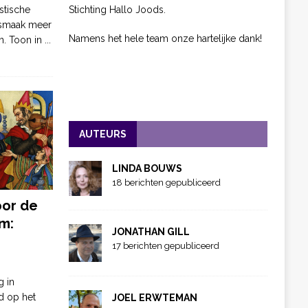
Stichting Hallo Joods.
stische
 smaak meer
Namens het hele team onze hartelijke dank!
n. Toon in
...
AUTEURS
LINDA BOUWS
18 berichten gepubliceerd
oor de
m:
JONATHAN GILL
17 berichten gepubliceerd
g in
d op het
JOEL ERWTEMAN