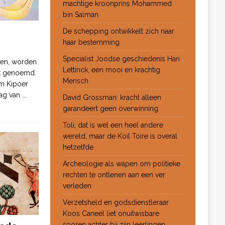
machtige kroonprins Mohammed
bin Salman
De schepping ontwikkelt zich naar
haar bestemming
Specialist Joodse geschiedenis Han
ten, worden
Lettinck, een mooi en krachtig
ot genoemd.
Mensch
m Kipoer
 dag van
...
David Grossman: kracht alleen
garandeert geen overwinning
Toli, dat is wel een heel andere
wereld, maar de Koil Toire is overal
hetzelfde
Archeologie als wapen om politieke
rechten te ontlenen aan een ver
verleden
Verzetsheld en godsdienstleraar
Koos Caneel liet onuitwisbare
sporen achter bij zijn leerlingen