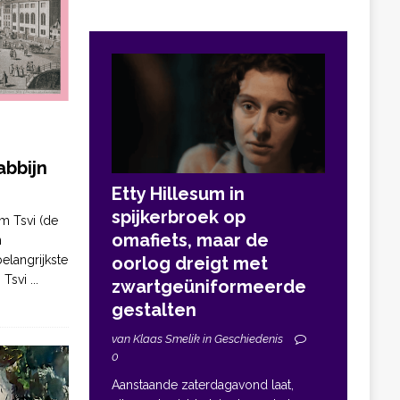
bbijn
Etty Hillesum in
spijkerbroek op
m Tsvi (de
omafiets, maar de
n
elangrijkste
oorlog dreigt met
. Tsvi
...
zwartgeüniformeerde
gestalten
van Klaas Smelik in Geschiedenis
0
Aanstaande zaterdagavond laat,