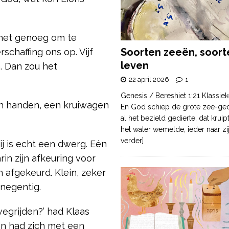
net genoeg om te
Soorten zeeën, soort
chaffing ons op. Vijf
leven
. Dan zou het
22 april 2026
1
Genesis / Bereshiet 1:21 Klassiek
ijn handen, een kruiwagen
En God schiep de grote zee-ge
al het bezield gedierte, dat krui
het water wemelde, ieder naar zi
verder]
hij is echt een dwerg. Eén
rin zijn afkeuring voor
 afgekeurd. Klein, zeker
negentig.
wegrijden?’ had Klaas
on had zich met een