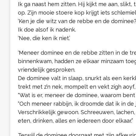
Ik ga naast hem zitten. Hij kijkt me aan, slikt
op. Zijn mooie stoere kop krijgt iets schlemiel
‘Ken je die witz van de rebbe en de dominee?
Ik doe alsof ik nadenk.
‘Nee, die ken ik niet.’
‘Meneer dominee en de rebbe zitten in de tr
binnenkwam, hadden ze elkaar minzaam toeg
vriendelijk gesproken.
De dominee valt in slaap, snurkt als een kerk
trekt met z’n nek, mompelt en vekt zigh aoyf
“Wat is er, meneer de dominee, waarom bent
“Och meneer rabbijn, ik droomde dat ik in de
Verschrikkelijk gewoon. Schreeuwen, lachen, 
eten, drinken, alles en iedereen door elkaar.”
Terwijl de dominee doorgaat met zijn afkeurin