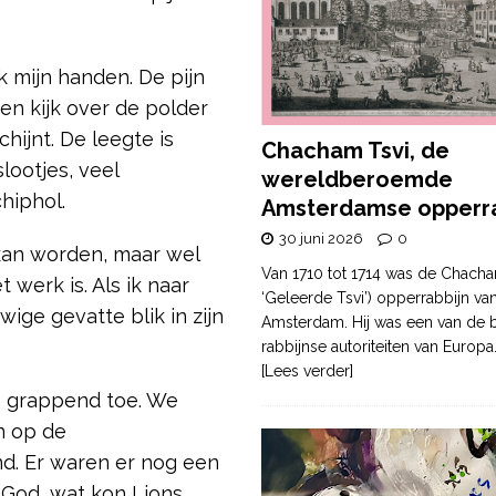
ek mijn handen. De pijn
en kijk over de polder
hijnt. De leegte is
Chacham Tsvi, de
lootjes, veel
wereldberoemde
hiphol.
Amsterdamse opperra
30 juni 2026
0
n kan worden, maar wel
Van 1710 tot 1714 was de Chacha
werk is. Als ik naar
‘Geleerde Tsvi’) opperrabbijn va
wige gevatte blik in zijn
Amsterdam. Hij was een van de b
rabbijnse autoriteiten van Europa
[Lees verder]
em grappend toe. We
n op de
d. Er waren er nog een
 God, wat kon Lions