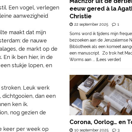
Machzor uit de derti
stil. Een vogel, verlegen
eeuw gered à la Agat
 kleine aanwezigheid
Christie
22 september 2025
1
lte maakt dat mijn
Soms word ik tijdens mijn freque
sterdam: de nauwe
bezoeken aan de Jeruzalemse N
Bibliotheek als een komeet aang
talages, de markt op de
een manuscript. Zo trok het Ma
En ik ben hier, in de
Worms aan
... [Lees verder]
 een stukje lopen, en
 stroken. Leuk werk
, dichtgooien, dan een
nen ken ik.
ion, nog gezien de
Corona, Oorlog… en T
drie keer per week op
10 september 2025
3