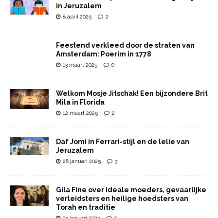
in Jeruzalem
8 april 2025
2
Feestend verkleed door de straten van
Amsterdam: Poerim in 1778
13 maart 2025
0
Welkom Mosje Jitschak! Een bijzondere Brit
Mila in Florida
12 maart 2025
2
Daf Jomi in Ferrari-stijl en de lelie van
Jeruzalem
28 januari 2025
3
Gila Fine over ideale moeders, gevaarlijke
verleidsters en heilige hoedsters van
Torah en traditie