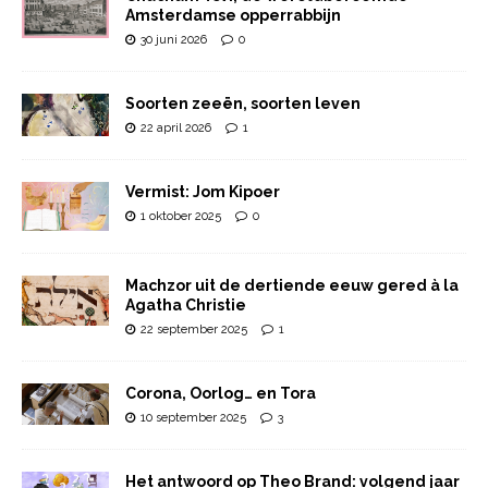
Amsterdamse opperrabbijn
30 juni 2026
0
Soorten zeeën, soorten leven
22 april 2026
1
Vermist: Jom Kipoer
1 oktober 2025
0
Machzor uit de dertiende eeuw gered à la
Agatha Christie
22 september 2025
1
Corona, Oorlog… en Tora
10 september 2025
3
Het antwoord op Theo Brand: volgend jaar