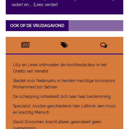
vader) en
... [Lees verder]
OOK OP DE VRIJDAGAVOND
Lilly en Levie ontmoeten de hoofdredacteur in het
Ghetto van Venetië
Sleutel voor Netanyahu in handen machtige kroonprins
Mohammed bin Salman
De schepping ontwikkelt zich naar haar bestemming
Specialist Joodse geschiedenis Han Lettinck, een mooi
en krachtig Mensch
David Grossman: kracht alleen garandeert geen
overwinning