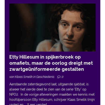
Etty Hillesum in spijkerbroek op
omafiets, maar de oorlog dreigt met
zwartgeüniformeerde gestalten
van Klaas Smelik in Geschiedenis
0
Aanstaande zaterdagavond laat, uitgaande sjabbat, is
alweer het vierde deel te zien van de serie ‘Etty’ op
NPO2. In de vorige afleveringen maakten we kennis met
hoofdpersoon Etty Hillesum, schrijver Klaas Smelik (mijn
vader) en
... [Lees verder]