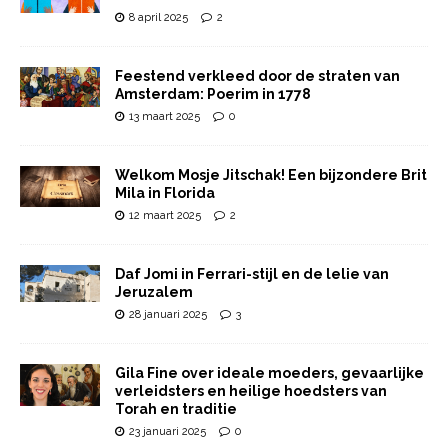
8 april 2025
2
Feestend verkleed door de straten van
Amsterdam: Poerim in 1778
13 maart 2025
0
Welkom Mosje Jitschak! Een bijzondere Brit
Mila in Florida
12 maart 2025
2
Daf Jomi in Ferrari-stijl en de lelie van
Jeruzalem
28 januari 2025
3
Gila Fine over ideale moeders, gevaarlijke
verleidsters en heilige hoedsters van
Torah en traditie
23 januari 2025
0