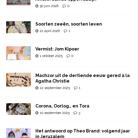
30 juni 2026
0
Soorten zeeën, soorten leven
22 april 2026
1
Vermist: Jom Kipoer
1 oktober 2025
0
Machzor uit de dertiende eeuw gered à la
Agatha Christie
22 september 2025
1
Corona, Oorlog… en Tora
10 september 2025
3
Het antwoord op Theo Brand: volgend jaar
in Jeruzalem