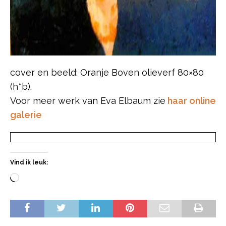
cover en beeld: Oranje Boven olieverf 80×80
(h*b).
Voor meer werk van Eva Elbaum zie
haar online
galeri
e
Vind ik leuk: