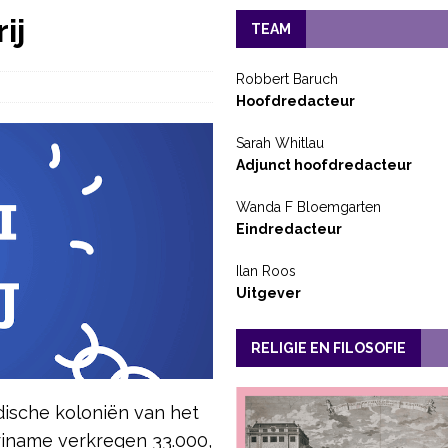
ij
TEAM
Robbert Baruch
Hoofdredacteur
Sarah Whitlau
Adjunct hoofdredacteur
Wanda F Bloemgarten
Eindredacteur
Ilan Roos
Uitgever
RELIGIE EN FILOSOFIE
ndische koloniën van het
riname verkregen 33.000,