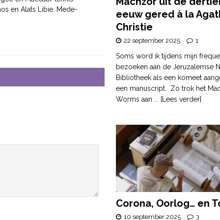
Machzor uit de derti
os en Alats Libie. Mede-
eeuw gered à la Agat
Christie
22 september 2025
1
Soms word ik tijdens mijn freque
bezoeken aan de Jeruzalemse N
Bibliotheek als een komeet aang
een manuscript. Zo trok het Ma
Worms aan
... [Lees verder]
Corona, Oorlog… en T
10 september 2025
3