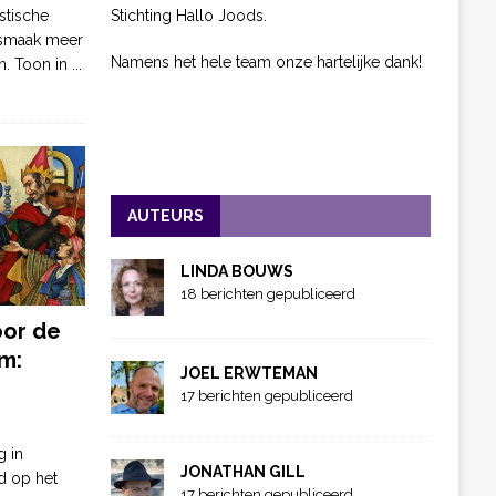
Stichting Hallo Joods.
stische
 smaak meer
Namens het hele team onze hartelijke dank!
n. Toon in
...
AUTEURS
LINDA BOUWS
18 berichten gepubliceerd
oor de
m:
JOEL ERWTEMAN
17 berichten gepubliceerd
g in
JONATHAN GILL
d op het
17 berichten gepubliceerd