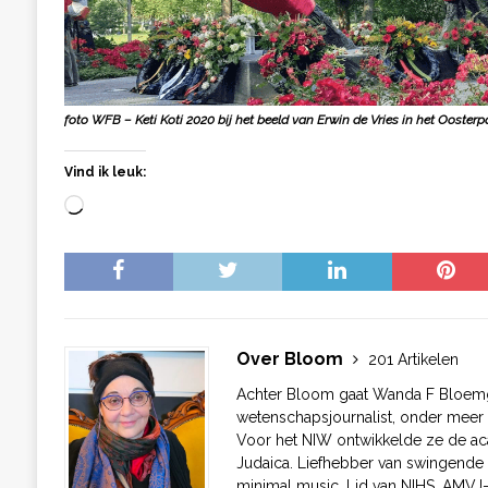
foto WFB – Keti Koti 2020 bij het beeld van Erwin de Vries in het Ooste
Vind ik leuk:
Over Bloom
201 Artikelen
Achter Bloom gaat Wanda F Bloemg
wetenschapsjournalist, onder meer 
Voor het NIW ontwikkelde ze de ac
Judaica. Liefhebber van swingende 
minimal music. Lid van NIHS, AMVJ-