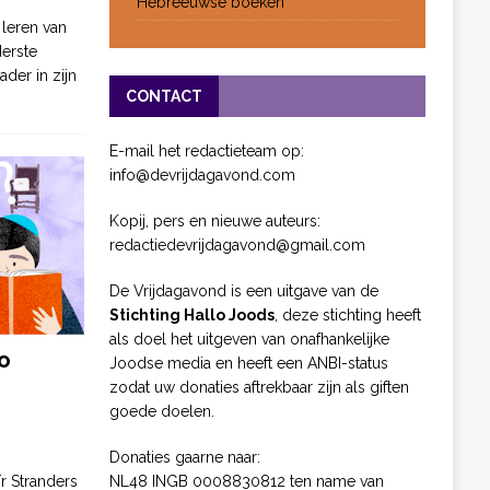
Hebreeuwse boeken
 leren van
derste
ader in zijn
CONTACT
E-mail het redactieteam op:
info@devrijdagavond.com
Kopij, pers en nieuwe auteurs:
redactiedevrijdagavond@gmail.com
De Vrijdagavond is een uitgave van de
Stichting Hallo Joods
, deze stichting heeft
als doel het uitgeven van onafhankelijke
o
Joodse media en heeft een ANBI-status
zodat uw donaties aftrekbaar zijn als giften
goede doelen.
Donaties gaarne naar:
NL48 INGB 0008830812 ten name van
ïr Stranders