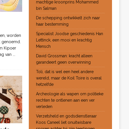
machtige kroonprins Mohammed
bin Salman
De schepping ontwikkelt zich naar
haar bestemming
Specialist Joodse geschiedenis Han
ten, worden
Lettinck, een mooi en krachtig
ot genoemd.
Mensch
m Kipoer
 dag van
...
David Grossman: kracht alleen
garandeert geen overwinning
Toli, dat is wel een heel andere
wereld, maar de Koil Toire is overal
hetzelfde
Archeologie als wapen om politieke
rechten te ontlenen aan een ver
verleden
Verzetsheld en godsdienstleraar
Koos Caneel liet onuitwisbare
sporen achter bij zijn leerlingen