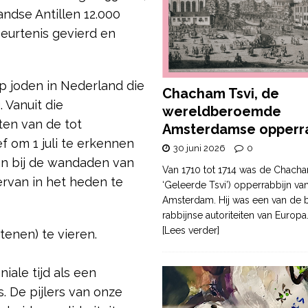
ndse Antillen 12.000
beurtenis gevierd en
 joden in Nederland die
Chacham Tsvi, de
 Vanuit die
wereldberoemde
ten van de tot
Amsterdamse opperra
f om 1 juli te erkennen
30 juni 2026
0
aan bij de wandaden van
Van 1710 tot 1714 was de Chacha
ervan in het heden te
‘Geleerde Tsvi’) opperrabbijn va
Amsterdam. Hij was een van de b
rabbijnse autoriteiten van Europa
[Lees verder]
tenen) te vieren.
iale tijd als een
. De pijlers van onze