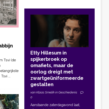
bbijn
Etty Hillesum in
spijkerbroek op
m Tsvi (de
omafiets, maar de
n
elangrijkste
oorlog dreigt met
. Tsvi
...
zwartgeüniformeerde
gestalten
van Klaas Smelik in Geschiedenis
0
Aanstaande zaterdagavond laat,