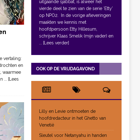
uitgaande sjabbat, is alweer het
vierde deel te zien van de serie ‘Etty’
op NPO2. In de vorige afleveringen
maakten we kennis met
hoofdpersoon Etty Hillesum,
en
schrijver Klaas Smelik (mijn vader) en
... [Lees verder]
e vertaling:
drochten en
OOK OP DE VRIJDAGAVOND
pt, waarmee
jn
... [Lees
Lilly en Levie ontmoeten de
hoofdredacteur in het Ghetto van
Venetië
Sleutel voor Netanyahu in handen