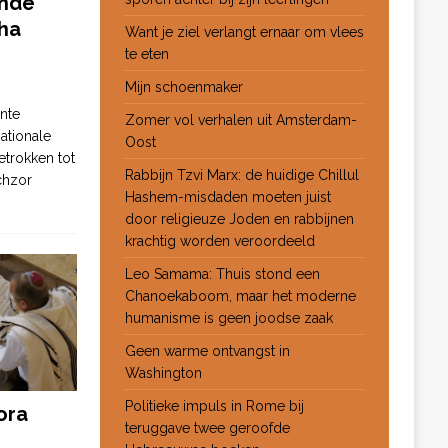
ende
ha
Want je ziel verlangt ernaar om vlees
te eten
Mijn schoenmaker
nte
Zomer vol verhalen uit Amsterdam-
ationale
Oost
etrokken tot
Rabbijn Tzvi Marx: de huidige Chillul
chzor
Hashem-misdaden moeten juist
door religieuze Joden en rabbijnen
krachtig worden veroordeeld
Leo Samama: Thuis stond een
Chanoekaboom, maar het moderne
humanisme is geen joodse zaak
Geen warme ontvangst in
Washington
Politieke impuls in Rome bij
ora
teruggave twee geroofde