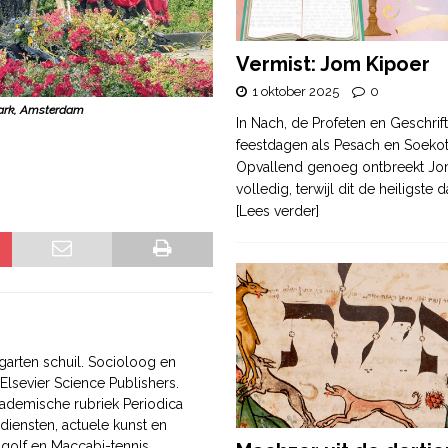
Vermist: Jom Kipoer
1 oktober 2025
0
rpark, Amsterdam
In Nach, de Profeten en Geschrif
feestdagen als Pesach en Soek
Opvallend genoeg ontbreekt Jo
volledig, terwijl dit de heiligste
[Lees verder]
arten schuil. Socioloog en
Elsevier Science Publishers.
ademische rubriek Periodica
diensten, actuele kunst en
golf en Maccabi-tennis.