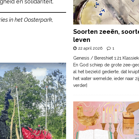
heid en solidariteit.
ries in het Oosterpark,
Soorten zeeën, soort
leven
22 april 2026
1
Genesis / Bereshiet 1:21 Klassiek
En God schiep de grote zee-ge
al het bezield gedierte, dat krui
het water wemelde, ieder naar zi
verder]