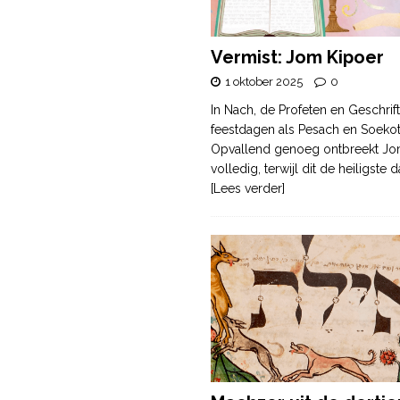
Vermist: Jom Kipoer
1 oktober 2025
0
In Nach, de Profeten en Geschrif
feestdagen als Pesach en Soek
Opvallend genoeg ontbreekt Jo
volledig, terwijl dit de heiligste
[Lees verder]