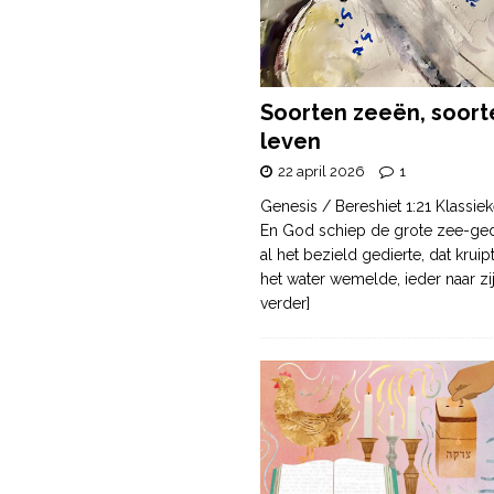
Soorten zeeën, soort
leven
22 april 2026
1
Genesis / Bereshiet 1:21 Klassiek
En God schiep de grote zee-ge
al het bezield gedierte, dat krui
het water wemelde, ieder naar zi
verder]