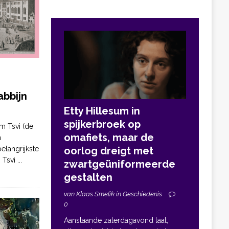
bbijn
Etty Hillesum in
spijkerbroek op
m Tsvi (de
omafiets, maar de
n
elangrijkste
oorlog dreigt met
. Tsvi
...
zwartgeüniformeerde
gestalten
van Klaas Smelik in Geschiedenis
0
Aanstaande zaterdagavond laat,