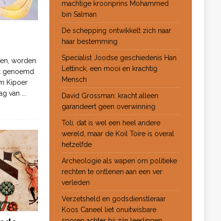
machtige kroonprins Mohammed
bin Salman
De schepping ontwikkelt zich naar
haar bestemming
Specialist Joodse geschiedenis Han
ten, worden
Lettinck, een mooi en krachtig
ot genoemd.
Mensch
m Kipoer
 dag van
...
David Grossman: kracht alleen
garandeert geen overwinning
Toli, dat is wel een heel andere
wereld, maar de Koil Toire is overal
hetzelfde
Archeologie als wapen om politieke
rechten te ontlenen aan een ver
verleden
Verzetsheld en godsdienstleraar
Koos Caneel liet onuitwisbare
sporen achter bij zijn leerlingen