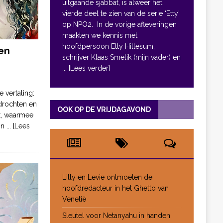
uitgaande sjabbat, is alweer het
vierde deel te zien van de serie ‘Etty’
op NPO2. In de vorige afleveringen
maakten we kennis met
hoofdpersoon Etty Hillesum,
en
schrijver Klaas Smelik (mijn vader) en
... [Lees verder]
e vertaling:
drochten en
OOK OP DE VRIJDAGAVOND
pt, waarmee
jn
... [Lees
Lilly en Levie ontmoeten de
hoofdredacteur in het Ghetto van
Venetië
Sleutel voor Netanyahu in handen