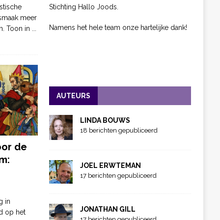
Stichting Hallo Joods.
stische
 smaak meer
Namens het hele team onze hartelijke dank!
n. Toon in
...
AUTEURS
LINDA BOUWS
18 berichten gepubliceerd
oor de
m:
JOEL ERWTEMAN
17 berichten gepubliceerd
g in
JONATHAN GILL
d op het
17 berichten gepubliceerd