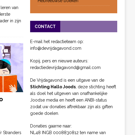
Hebreeuwse boeken
 leren van
derste
ader in zijn
CONTACT
E-mail het redactieteam op:
info@devrijdagavond.com
Kopij, pers en nieuwe auteurs:
redactiedevrijdagavond@gmail.com
De Vrijdagavond is een uitgave van de
Stichting Hallo Joods
, deze stichting heeft
als doel het uitgeven van onafhankelijke
o
Joodse media en heeft een ANBI-status
zodat uw donaties aftrekbaar zijn als giften
goede doelen.
Donaties gaarne naar:
NL48 INGB 0008830812 ten name van
ïr Stranders