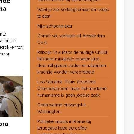
ende
ha
Want je ziel verlangt ernaar om vlees
te eten
Mijn schoenmaker
nte
Zomer vol verhalen uit Amsterdam-
ationale
Oost
etrokken tot
Rabbijn Tzvi Marx: de huidige Chillul
chzor
Hashem-misdaden moeten juist
door religieuze Joden en rabbijnen
krachtig worden veroordeeld
Leo Samama: Thuis stond een
Chanoekaboom, maar het moderne
humanisme is geen joodse zaak
Geen warme ontvangst in
Washington
Politieke impuls in Rome bij
ora
teruggave twee geroofde