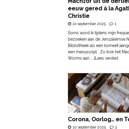
Machzor uit de derti
eeuw gered à la Agat
Christie
22 september 2025
1
Soms word ik tijdens mijn freque
bezoeken aan de Jeruzalemse N
Bibliotheek als een komeet aang
een manuscript. Zo trok het Ma
Worms aan
... [Lees verder]
Corona, Oorlog… en T
10 september 2025
3