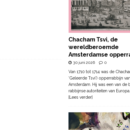
Chacham Tsvi, de
wereldberoemde
Amsterdamse opperra
30 juni 2026
0
Van 1710 tot 1714 was de Chacha
‘Geleerde Tsvi’) opperrabbijn va
Amsterdam. Hij was een van de b
rabbijnse autoriteiten van Europa
[Lees verder]