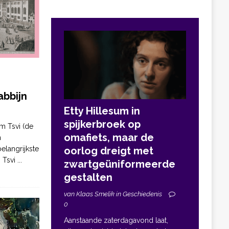
bbijn
Etty Hillesum in
spijkerbroek op
m Tsvi (de
omafiets, maar de
n
elangrijkste
oorlog dreigt met
. Tsvi
...
zwartgeüniformeerde
gestalten
van Klaas Smelik in Geschiedenis
0
Aanstaande zaterdagavond laat,