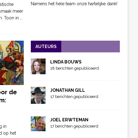
Namens het hele team onze hartelijke dank!
stische
 smaak meer
n. Toon in
...
AUTEURS
LINDA BOUWS
18 berichten gepubliceerd
JONATHAN GILL
oor de
17 berichten gepubliceerd
m:
JOEL ERWTEMAN
g in
17 berichten gepubliceerd
d op het