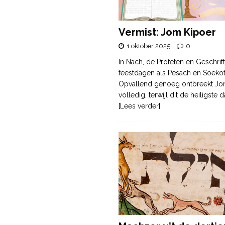
Vermist: Jom Kipoer
1 oktober 2025
0
In Nach, de Profeten en Geschrif
feestdagen als Pesach en Soek
Opvallend genoeg ontbreekt Jo
volledig, terwijl dit de heiligste
[Lees verder]