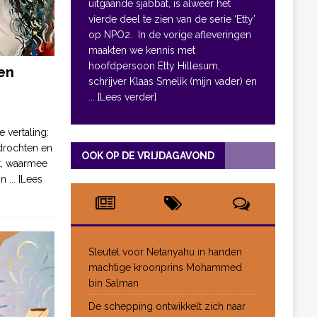
uitgaande sjabbat, is alweer het
vierde deel te zien van de serie ‘Etty’
op NPO2. In de vorige afleveringen
maakten we kennis met
hoofdpersoon Etty Hillesum,
en
schrijver Klaas Smelik (mijn vader) en
... [Lees verder]
e vertaling:
drochten en
OOK OP DE VRIJDAGAVOND
pt, waarmee
jn
... [Lees
Sleutel voor Netanyahu in handen
machtige kroonprins Mohammed
bin Salman
De schepping ontwikkelt zich naar