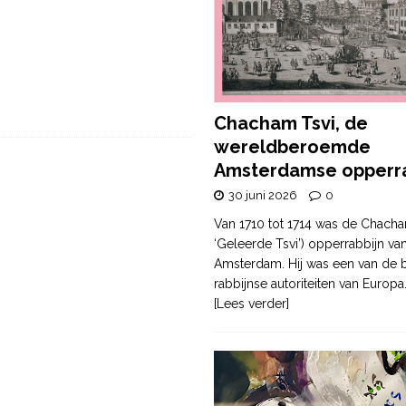
Chacham Tsvi, de
wereldberoemde
Amsterdamse opperra
30 juni 2026
0
Van 1710 tot 1714 was de Chacha
‘Geleerde Tsvi’) opperrabbijn va
Amsterdam. Hij was een van de b
rabbijnse autoriteiten van Europa
[Lees verder]