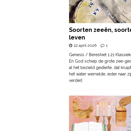
Soorten zeeën, soort
leven
22 april 2026
1
Genesis / Bereshiet 1:21 Klassiek
En God schiep de grote zee-ge
al het bezield gedierte, dat krui
het water wemelde, ieder naar zi
verder]