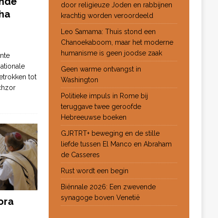
ende
door religieuze Joden en rabbijnen
ha
krachtig worden veroordeeld
Leo Samama: Thuis stond een
Chanoekaboom, maar het moderne
humanisme is geen joodse zaak
nte
ationale
Geen warme ontvangst in
etrokken tot
Washington
chzor
Politieke impuls in Rome bij
teruggave twee geroofde
Hebreeuwse boeken
GJRTRT+ beweging en de stille
liefde tussen El Manco en Abraham
de Casseres
Rust wordt een begin
Biënnale 2026: Een zwevende
synagoge boven Venetië
ora