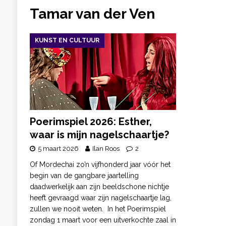
Tamar van der Ven
KUNST EN CULTUUR
Poerimspiel 2026: Esther,
waar is mijn nagelschaartje?
5 maart 2026
Ilan Roos
2
Of Mordechai zo’n vijfhonderd jaar vóór het
begin van de gangbare jaartelling
daadwerkelijk aan zijn beeldschone nichtje
heeft gevraagd waar zijn nagelschaartje lag,
zullen we nooit weten. In het Poerimspiel
zondag 1 maart voor een uitverkochte zaal in