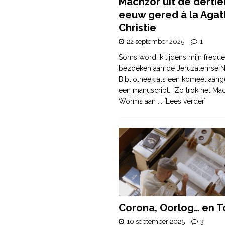
Machzor uit de derti
eeuw gered à la Agat
Christie
22 september 2025
1
Soms word ik tijdens mijn freque
bezoeken aan de Jeruzalemse N
Bibliotheek als een komeet aang
een manuscript. Zo trok het Ma
Worms aan
... [Lees verder]
Corona, Oorlog… en T
10 september 2025
3