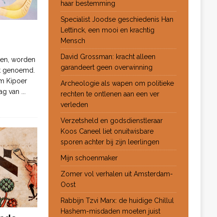
haar bestemming
Specialist Joodse geschiedenis Han
Lettinck, een mooi en krachtig
Mensch
David Grossman: kracht alleen
ten, worden
garandeert geen overwinning
ot genoemd.
m Kipoer
Archeologie als wapen om politieke
 dag van
...
rechten te ontlenen aan een ver
verleden
Verzetsheld en godsdienstleraar
Koos Caneel liet onuitwisbare
sporen achter bij zijn leerlingen
Mijn schoenmaker
Zomer vol verhalen uit Amsterdam-
Oost
Rabbijn Tzvi Marx: de huidige Chillul
Hashem-misdaden moeten juist