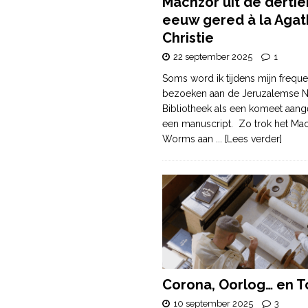
Machzor uit de derti
eeuw gered à la Agat
Christie
22 september 2025
1
Soms word ik tijdens mijn freque
bezoeken aan de Jeruzalemse N
Bibliotheek als een komeet aang
een manuscript. Zo trok het Ma
Worms aan
... [Lees verder]
Corona, Oorlog… en T
10 september 2025
3