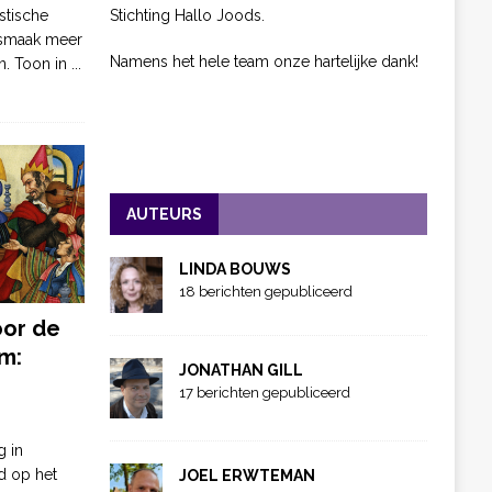
Stichting Hallo Joods.
stische
 smaak meer
Namens het hele team onze hartelijke dank!
n. Toon in
...
AUTEURS
LINDA BOUWS
18 berichten gepubliceerd
oor de
m:
JONATHAN GILL
17 berichten gepubliceerd
g in
d op het
JOEL ERWTEMAN