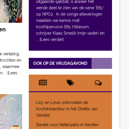
uitgaande sjabbat, is alweer het
vierde deel te zien van de serie ‘Etty’
op NPO2. In de vorige afleveringen
maakten we kennis met
hoofdpersoon Etty Hillesum,
en
schrijver Klaas Smelik (mijn vader) en
... [Lees verder]
e vertaling:
drochten en
OOK OP DE VRIJDAGAVOND
pt, waarmee
jn
... [Lees
Lilly en Levie ontmoeten de
hoofdredacteur in het Ghetto van
Venetië
Sleutel voor Netanyahu in handen