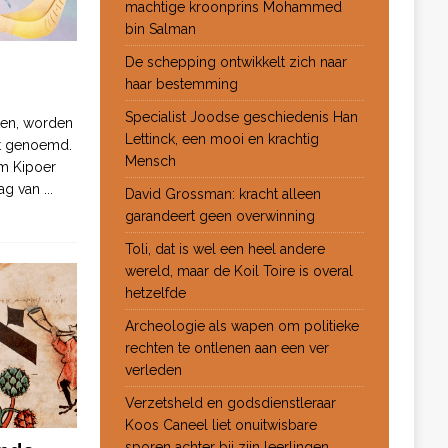
machtige kroonprins Mohammed
bin Salman
De schepping ontwikkelt zich naar
haar bestemming
Specialist Joodse geschiedenis Han
ten, worden
Lettinck, een mooi en krachtig
ot genoemd.
Mensch
m Kipoer
 dag van
...
David Grossman: kracht alleen
garandeert geen overwinning
Toli, dat is wel een heel andere
wereld, maar de Koil Toire is overal
hetzelfde
Archeologie als wapen om politieke
rechten te ontlenen aan een ver
verleden
Verzetsheld en godsdienstleraar
Koos Caneel liet onuitwisbare
sporen achter bij zijn leerlingen