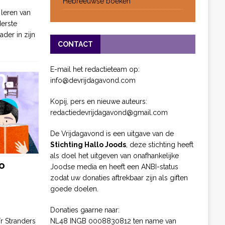
Hebreeuwse boeken
 leren van
derste
ader in zijn
CONTACT
E-mail het redactieteam op:
info@devrijdagavond.com
Kopij, pers en nieuwe auteurs:
redactiedevrijdagavond@gmail.com
De Vrijdagavond is een uitgave van de
Stichting Hallo Joods
, deze stichting heeft
als doel het uitgeven van onafhankelijke
o
Joodse media en heeft een ANBI-status
zodat uw donaties aftrekbaar zijn als giften
goede doelen.
Donaties gaarne naar:
NL48 INGB 0008830812 ten name van
ïr Stranders