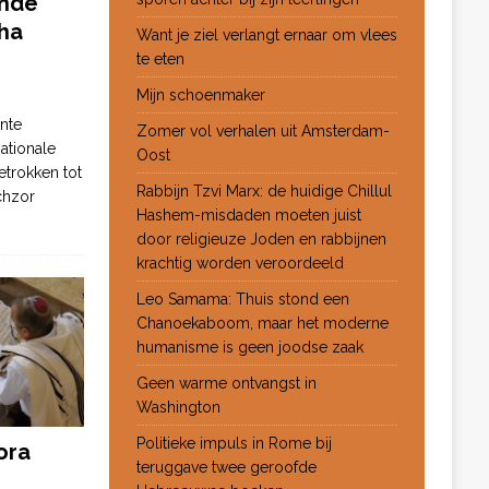
ende
ha
Want je ziel verlangt ernaar om vlees
te eten
Mijn schoenmaker
nte
Zomer vol verhalen uit Amsterdam-
ationale
Oost
etrokken tot
Rabbijn Tzvi Marx: de huidige Chillul
chzor
Hashem-misdaden moeten juist
door religieuze Joden en rabbijnen
krachtig worden veroordeeld
Leo Samama: Thuis stond een
Chanoekaboom, maar het moderne
humanisme is geen joodse zaak
Geen warme ontvangst in
Washington
Politieke impuls in Rome bij
ora
teruggave twee geroofde