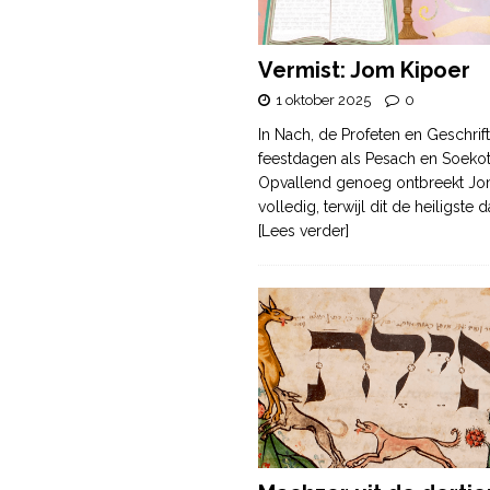
Vermist: Jom Kipoer
1 oktober 2025
0
In Nach, de Profeten en Geschrif
feestdagen als Pesach en Soek
Opvallend genoeg ontbreekt Jo
volledig, terwijl dit de heiligste
[Lees verder]