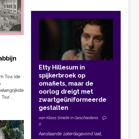
bbijn
Etty Hillesum in
spijkerbroek op
m Tsvi (de
omafiets, maar de
n
elangrijkste
oorlog dreigt met
. Tsvi
...
zwartgeüniformeerde
gestalten
van Klaas Smelik in Geschiedenis
0
Aanstaande zaterdagavond laat,