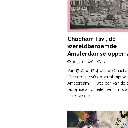
Chacham Tsvi, de
wereldberoemde
Amsterdamse opperra
30 juni 2026
0
Van 1710 tot 1714 was de Chacha
‘Geleerde Tsvi’) opperrabbijn va
Amsterdam. Hij was een van de b
rabbijnse autoriteiten van Europa
[Lees verder]