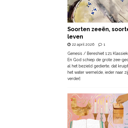
Soorten zeeën, soort
leven
22 april 2026
1
Genesis / Bereshiet 1:21 Klassiek
En God schiep de grote zee-ge
al het bezield gedierte, dat krui
het water wemelde, ieder naar zi
verder]