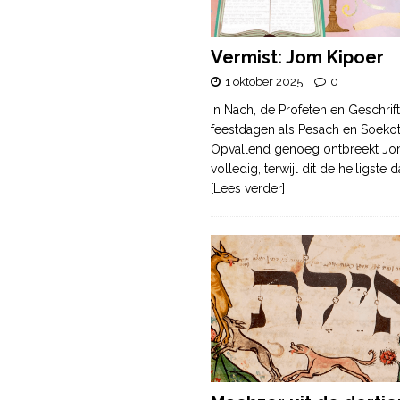
Vermist: Jom Kipoer
1 oktober 2025
0
In Nach, de Profeten en Geschrif
feestdagen als Pesach en Soek
Opvallend genoeg ontbreekt Jo
volledig, terwijl dit de heiligste
[Lees verder]