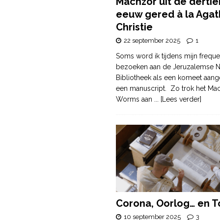
Machzor uit de derti
eeuw gered à la Agat
Christie
22 september 2025
1
Soms word ik tijdens mijn freque
bezoeken aan de Jeruzalemse N
Bibliotheek als een komeet aang
een manuscript. Zo trok het Ma
Worms aan
... [Lees verder]
Corona, Oorlog… en T
10 september 2025
3