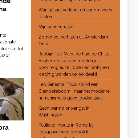
ende
ha
Want je ziel verlangt ernaar om vlees
te eten
Mijn schoenmaker
nte
Zomer vol verhalen uit Amsterdam-
ationale
Oost
etrokken tot
Rabbijn Tzvi Marx: de huidige Chillul
chzor
Hashem-misdaden moeten juist
door religieuze Joden en rabbijnen
krachtig worden veroordeeld
Leo Samama: Thuis stond een
Chanoekaboom, maar het moderne
humanisme is geen joodse zaak
Geen warme ontvangst in
Washington
Politieke impuls in Rome bij
ora
teruggave twee geroofde