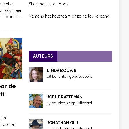
Stichting Hallo Joods.
stische
 smaak meer
Namens het hele team onze hartelijke dank!
n. Toon in
...
AUTEURS
LINDA BOUWS
18 berichten gepubliceerd
oor de
m:
JOEL ERWTEMAN
17 berichten gepubliceerd
g in
JONATHAN GILL
d op het
17 berichten gepubliceerd