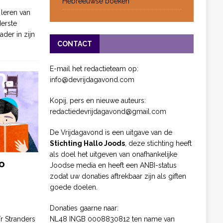
Hebreeuwse boeken
 leren van
derste
ader in zijn
CONTACT
E-mail het redactieteam op:
info@devrijdagavond.com
Kopij, pers en nieuwe auteurs:
redactiedevrijdagavond@gmail.com
De Vrijdagavond is een uitgave van de
Stichting Hallo Joods
, deze stichting heeft
als doel het uitgeven van onafhankelijke
o
Joodse media en heeft een ANBI-status
zodat uw donaties aftrekbaar zijn als giften
goede doelen.
Donaties gaarne naar:
NL48 INGB 0008830812 ten name van
ïr Stranders