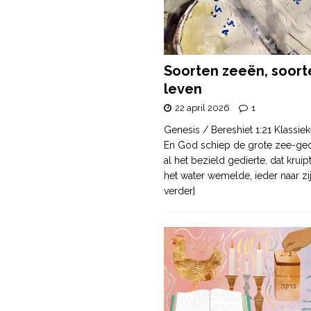
Soorten zeeën, soort
leven
22 april 2026
1
Genesis / Bereshiet 1:21 Klassiek
En God schiep de grote zee-ge
al het bezield gedierte, dat krui
het water wemelde, ieder naar zi
verder]