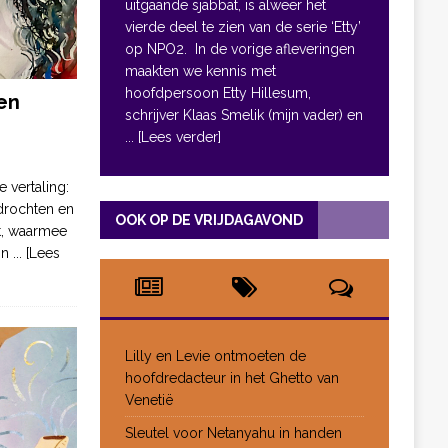
uitgaande sjabbat, is alweer het
vierde deel te zien van de serie ‘Etty’
op NPO2. In de vorige afleveringen
maakten we kennis met
hoofdpersoon Etty Hillesum,
en
schrijver Klaas Smelik (mijn vader) en
... [Lees verder]
e vertaling:
drochten en
OOK OP DE VRIJDAGAVOND
pt, waarmee
jn
... [Lees
Lilly en Levie ontmoeten de
hoofdredacteur in het Ghetto van
Venetië
Sleutel voor Netanyahu in handen