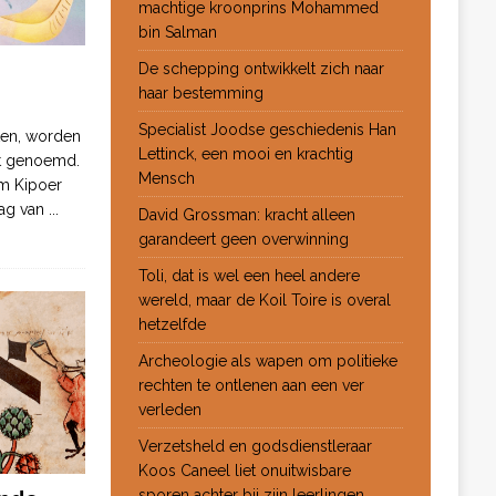
machtige kroonprins Mohammed
bin Salman
De schepping ontwikkelt zich naar
haar bestemming
Specialist Joodse geschiedenis Han
ten, worden
Lettinck, een mooi en krachtig
ot genoemd.
Mensch
m Kipoer
 dag van
...
David Grossman: kracht alleen
garandeert geen overwinning
Toli, dat is wel een heel andere
wereld, maar de Koil Toire is overal
hetzelfde
Archeologie als wapen om politieke
rechten te ontlenen aan een ver
verleden
Verzetsheld en godsdienstleraar
Koos Caneel liet onuitwisbare
sporen achter bij zijn leerlingen