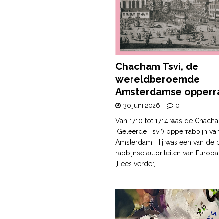
Chacham Tsvi, de
wereldberoemde
Amsterdamse opperra
30 juni 2026
0
Van 1710 tot 1714 was de Chacha
‘Geleerde Tsvi’) opperrabbijn va
Amsterdam. Hij was een van de b
rabbijnse autoriteiten van Europa
[Lees verder]