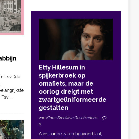
bbijn
Etty Hillesum in
spijkerbroek op
m Tsvi (de
omafiets, maar de
n
elangrijkste
oorlog dreigt met
. Tsvi
...
zwartgeüniformeerde
gestalten
van Klaas Smelik in Geschiedenis
0
Aanstaande zaterdagavond laat,