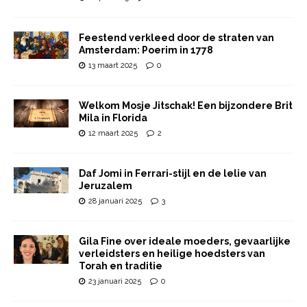
Feestend verkleed door de straten van
Amsterdam: Poerim in 1778
13 maart 2025
0
Welkom Mosje Jitschak! Een bijzondere Brit
Mila in Florida
12 maart 2025
2
Daf Jomi in Ferrari-stijl en de lelie van
Jeruzalem
28 januari 2025
3
Gila Fine over ideale moeders, gevaarlijke
verleidsters en heilige hoedsters van
Torah en traditie
23 januari 2025
0