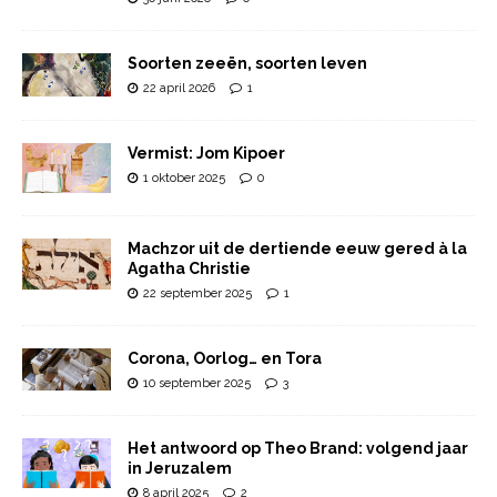
Soorten zeeën, soorten leven
22 april 2026
1
Vermist: Jom Kipoer
1 oktober 2025
0
Machzor uit de dertiende eeuw gered à la
Agatha Christie
22 september 2025
1
Corona, Oorlog… en Tora
10 september 2025
3
Het antwoord op Theo Brand: volgend jaar
in Jeruzalem
8 april 2025
2