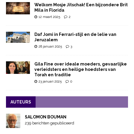
Welkom Mosje Jitschak! Een bijzondere Brit
Mila in Florida
12 maart 2025
2
Daf Jomi in Ferrari-stijl en de lelie van
Jeruzalem
28 januari 2025
3
Gila Fine over ideale moeders, gevaarlijke
verleidsters en heilige hoedsters van
Torah en traditie
23 januari 2025
0
AUTEURS
SALOMON BOUMAN
239 berichten gepubliceerd