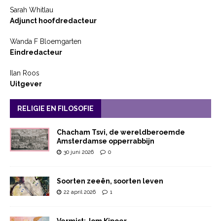
Sarah Whitlau
Adjunct hoofdredacteur
Wanda F Bloemgarten
Eindredacteur
Ilan Roos
Uitgever
RELIGIE EN FILOSOFIE
Chacham Tsvi, de wereldberoemde
Amsterdamse opperrabbijn
30 juni 2026
0
Soorten zeeën, soorten leven
22 april 2026
1