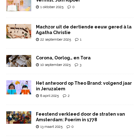
Vermist: Jom Kipoer
1 oktober 2025
0
Machzor uit de dertiende eeuw gered à la
Agatha Christie
22 september 2025
1
Corona, Oorlog… en Tora
10 september 2025
3
Het antwoord op Theo Brand: volgend jaar
in Jeruzalem
8 april 2025
2
Feestend verkleed door de straten van
Amsterdam: Poerim in 1778
13 maart 2025
0