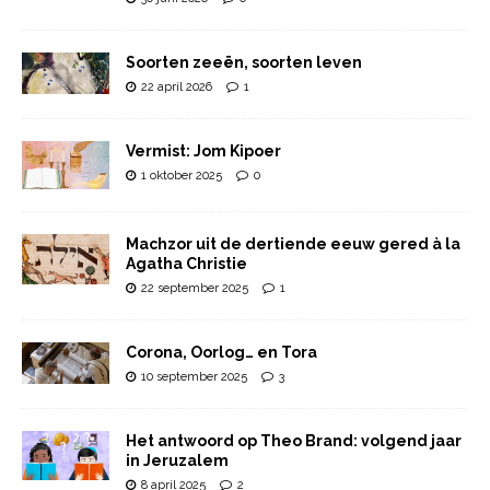
Soorten zeeën, soorten leven
22 april 2026
1
Vermist: Jom Kipoer
1 oktober 2025
0
Machzor uit de dertiende eeuw gered à la
Agatha Christie
22 september 2025
1
Corona, Oorlog… en Tora
10 september 2025
3
Het antwoord op Theo Brand: volgend jaar
in Jeruzalem
8 april 2025
2