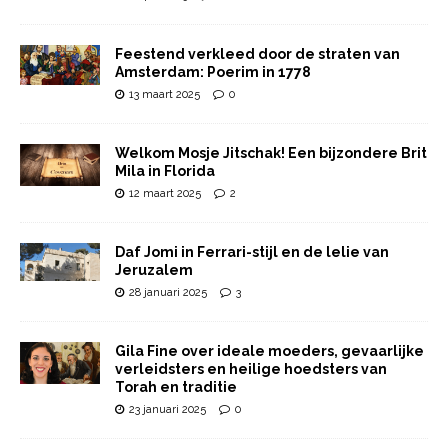
Feestend verkleed door de straten van
Amsterdam: Poerim in 1778
13 maart 2025
0
Welkom Mosje Jitschak! Een bijzondere Brit
Mila in Florida
12 maart 2025
2
Daf Jomi in Ferrari-stijl en de lelie van
Jeruzalem
28 januari 2025
3
Gila Fine over ideale moeders, gevaarlijke
verleidsters en heilige hoedsters van
Torah en traditie
23 januari 2025
0