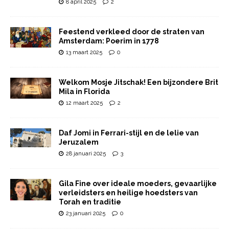
8 april 2025
2
Feestend verkleed door de straten van
Amsterdam: Poerim in 1778
13 maart 2025
0
Welkom Mosje Jitschak! Een bijzondere Brit
Mila in Florida
12 maart 2025
2
Daf Jomi in Ferrari-stijl en de lelie van
Jeruzalem
28 januari 2025
3
Gila Fine over ideale moeders, gevaarlijke
verleidsters en heilige hoedsters van
Torah en traditie
23 januari 2025
0