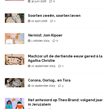
30 juni 2026
0
Soorten zeeën, soorten leven
22 april 2026
1
Vermist: Jom Kipoer
1 oktober 2025
0
Machzor uit de dertiende eeuw gered à la
Agatha Christie
22 september 2025
1
Corona, Oorlog… en Tora
10 september 2025
3
Het antwoord op Theo Brand: volgend jaar
in Jeruzalem