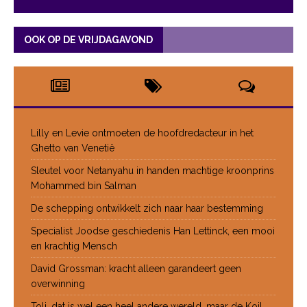
OOK OP DE VRIJDAGAVOND
Lilly en Levie ontmoeten de hoofdredacteur in het
Ghetto van Venetië
Sleutel voor Netanyahu in handen machtige kroonprins
Mohammed bin Salman
De schepping ontwikkelt zich naar haar bestemming
Specialist Joodse geschiedenis Han Lettinck, een mooi
en krachtig Mensch
David Grossman: kracht alleen garandeert geen
overwinning
Toli, dat is wel een heel andere wereld, maar de Koil