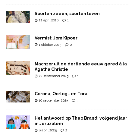
Soorten zeeën, soorten leven
22 april 2026
1
Vermist: Jom Kipoer
1 oktober 2025
0
Machzor uit de dertiende eeuw gered à la
Agatha Christie
22 september 2025
1
Corona, Oorlog… en Tora
10 september 2025
3
Het antwoord op Theo Brand: volgend jaar
in Jeruzalem
8 april 2025
2