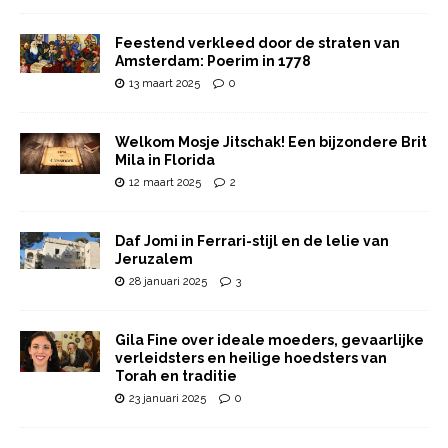
Feestend verkleed door de straten van
Amsterdam: Poerim in 1778
13 maart 2025
0
Welkom Mosje Jitschak! Een bijzondere Brit
Mila in Florida
12 maart 2025
2
Daf Jomi in Ferrari-stijl en de lelie van
Jeruzalem
28 januari 2025
3
Gila Fine over ideale moeders, gevaarlijke
verleidsters en heilige hoedsters van
Torah en traditie
23 januari 2025
0