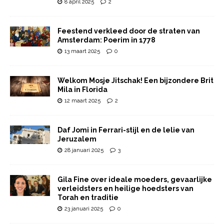
8 april 2025
2
Feestend verkleed door de straten van
Amsterdam: Poerim in 1778
13 maart 2025
0
Welkom Mosje Jitschak! Een bijzondere Brit
Mila in Florida
12 maart 2025
2
Daf Jomi in Ferrari-stijl en de lelie van
Jeruzalem
28 januari 2025
3
Gila Fine over ideale moeders, gevaarlijke
verleidsters en heilige hoedsters van
Torah en traditie
23 januari 2025
0