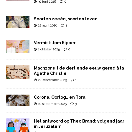
30 juni 2026
0
Soorten zeeën, soorten leven
22 april 2026
1
Vermist: Jom Kipoer
1 oktober 2025
0
Machzor uit de dertiende eeuw gered à la
Agatha Christie
22 september 2025
1
Corona, Oorlog… en Tora
10 september 2025
3
Het antwoord op Theo Brand: volgend jaar
in Jeruzalem