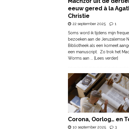
Machzor uit de derti
eeuw gered à la Agat
Christie
22 september 2025
1
Soms word ik tijdens mijn freque
bezoeken aan de Jeruzalemse N
Bibliotheek als een komeet aang
een manuscript. Zo trok het Ma
Worms aan
... [Lees verder]
Corona, Oorlog… en T
10 september 2025
3