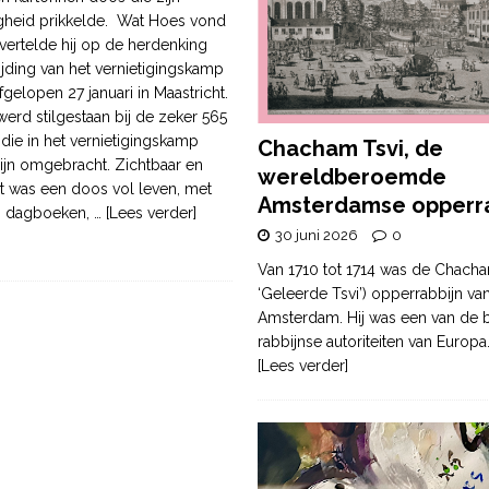
gheid prikkelde. Wat Hoes vond
 vertelde hij op de herdenking
ijding van het vernietigingskamp
gelopen 27 januari in Maastricht.
werd stilgestaan bij de zeker 565
die in het vernietigingskamp
Chacham Tsvi, de
ijn omgebracht. Zichtbaar en
wereldberoemde
t was een doos vol leven, met
Amsterdamse opperra
’s, dagboeken,
… [Lees verder]
30 juni 2026
0
Van 1710 tot 1714 was de Chacha
‘Geleerde Tsvi’) opperrabbijn va
Amsterdam. Hij was een van de b
rabbijnse autoriteiten van Europa
[Lees verder]