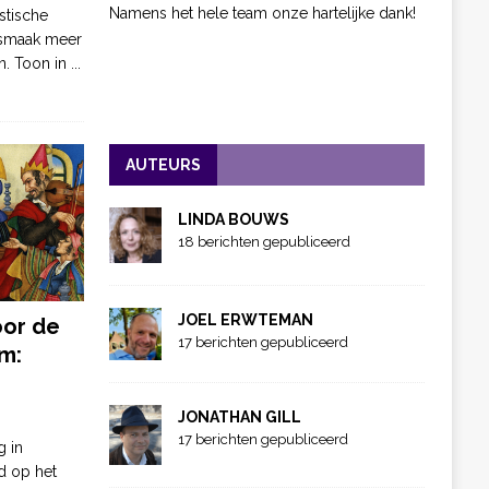
Namens het hele team onze hartelijke dank!
stische
 smaak meer
n. Toon in
...
AUTEURS
LINDA BOUWS
18 berichten gepubliceerd
JOEL ERWTEMAN
oor de
17 berichten gepubliceerd
m:
JONATHAN GILL
17 berichten gepubliceerd
g in
d op het