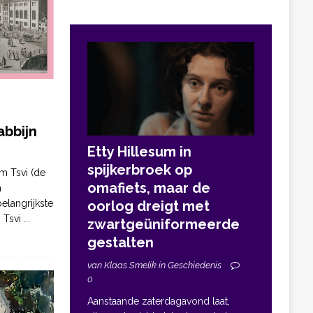
bbijn
Etty Hillesum in
spijkerbroek op
m Tsvi (de
omafiets, maar de
n
elangrijkste
oorlog dreigt met
. Tsvi
...
zwartgeüniformeerde
gestalten
van Klaas Smelik in Geschiedenis
0
Aanstaande zaterdagavond laat,