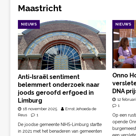
Maastricht
NIEUWS
NIEUWS
Onno Ho
Anti-Israël sentiment
verslet
belemmert onderzoek naar
DNA pri
joods geroofd erfgoed in
Limburg
12 februar
1
18 november 2025
Ernst Jehoeda de
Op een rus
Reus
1
opende Onn
De joodse gemeente NIHS-Limburg startte
burgemeeste
in 2021 met het benaderen van gemeenten
een verslet