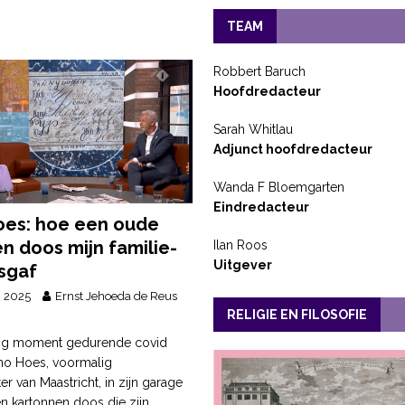
TEAM
Robbert Baruch
Hoofdredacteur
Sarah Whitlau
Adjunct hoofdredacteur
Wanda F Bloemgarten
Eindredacteur
es: hoe een oude
en doos mijn familie-
Ilan Roos
Uitgever
jsgaf
i 2025
Ernst Jehoeda de Reus
RELIGIE EN FILOSOFIE
tig moment gedurende covid
o Hoes, voormalig
r van Maastricht, in zijn garage
en kartonnen doos die zijn