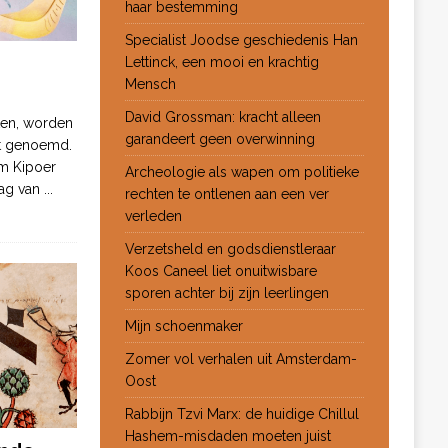
haar bestemming
Specialist Joodse geschiedenis Han
Lettinck, een mooi en krachtig
Mensch
David Grossman: kracht alleen
ten, worden
garandeert geen overwinning
ot genoemd.
m Kipoer
Archeologie als wapen om politieke
 dag van
...
rechten te ontlenen aan een ver
verleden
Verzetsheld en godsdienstleraar
Koos Caneel liet onuitwisbare
sporen achter bij zijn leerlingen
Mijn schoenmaker
Zomer vol verhalen uit Amsterdam-
Oost
Rabbijn Tzvi Marx: de huidige Chillul
Hashem-misdaden moeten juist