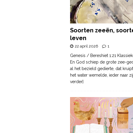
Soorten zeeën, soort
leven
22 april 2026
1
Genesis / Bereshiet 1:21 Klassiek
En God schiep de grote zee-ge
al het bezield gedierte, dat krui
het water wemelde, ieder naar zi
verder]