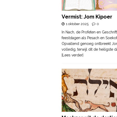
Vermist: Jom Kipoer
1 oktober 2025
0
In Nach, de Profeten en Geschrif
feestdagen als Pesach en Soek
Opvallend genoeg ontbreekt Jo
volledig, terwijl dit de heiligste
[Lees verder]