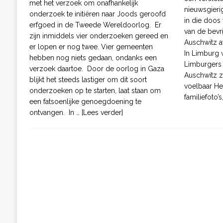
met het verzoek om onafhankelijk
nieuwsgieri
onderzoek te initiëren naar Joods geroofd
in die doos
erfgoed in de Tweede Wereldoorlog. Er
van de bevr
zijn inmiddels vier onderzoeken gereed en
Auschwitz af
er lopen er nog twee. Vier gemeenten
In Limburg 
hebben nog niets gedaan, ondanks een
Limburgers 
verzoek daartoe. Door de oorlog in Gaza
Auschwitz z
blijkt het steeds lastiger om dit soort
voelbaar He
onderzoeken op te starten, laat staan om
familiefoto
een fatsoenlijke genoegdoening te
ontvangen. In
… [Lees verder]