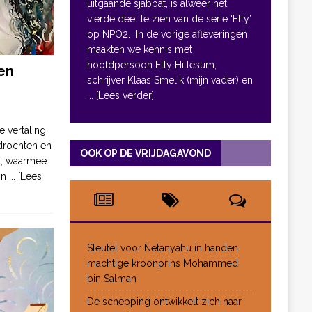
uitgaande sjabbat, is alweer het
vierde deel te zien van de serie ‘Etty’
op NPO2. In de vorige afleveringen
maakten we kennis met
hoofdpersoon Etty Hillesum,
en
schrijver Klaas Smelik (mijn vader) en
... [Lees verder]
e vertaling:
drochten en
OOK OP DE VRIJDAGAVOND
pt, waarmee
jn
... [Lees
Sleutel voor Netanyahu in handen
machtige kroonprins Mohammed
bin Salman
De schepping ontwikkelt zich naar