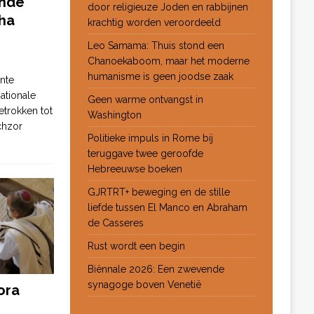
ende
door religieuze Joden en rabbijnen
ha
krachtig worden veroordeeld
Leo Samama: Thuis stond een
Chanoekaboom, maar het moderne
humanisme is geen joodse zaak
nte
ationale
Geen warme ontvangst in
etrokken tot
Washington
chzor
Politieke impuls in Rome bij
teruggave twee geroofde
Hebreeuwse boeken
GJRTRT+ beweging en de stille
liefde tussen El Manco en Abraham
de Casseres
Rust wordt een begin
Biënnale 2026: Een zwevende
synagoge boven Venetië
ora