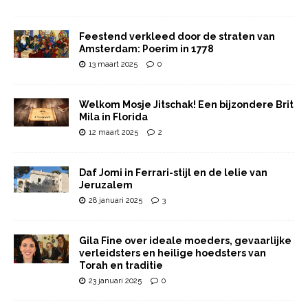
Feestend verkleed door de straten van
Amsterdam: Poerim in 1778
13 maart 2025
0
Welkom Mosje Jitschak! Een bijzondere Brit
Mila in Florida
12 maart 2025
2
Daf Jomi in Ferrari-stijl en de lelie van
Jeruzalem
28 januari 2025
3
Gila Fine over ideale moeders, gevaarlijke
verleidsters en heilige hoedsters van
Torah en traditie
23 januari 2025
0