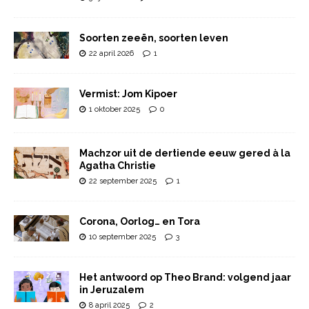
Soorten zeeën, soorten leven
22 april 2026
1
Vermist: Jom Kipoer
1 oktober 2025
0
Machzor uit de dertiende eeuw gered à la
Agatha Christie
22 september 2025
1
Corona, Oorlog… en Tora
10 september 2025
3
Het antwoord op Theo Brand: volgend jaar
in Jeruzalem
8 april 2025
2