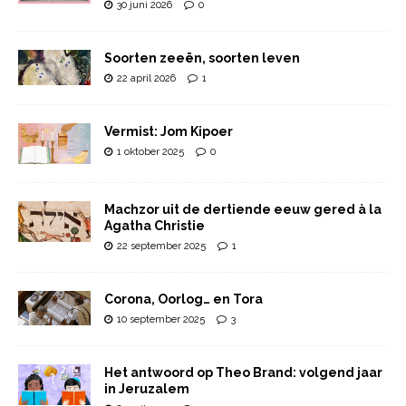
30 juni 2026
0
Soorten zeeën, soorten leven
22 april 2026
1
Vermist: Jom Kipoer
1 oktober 2025
0
Machzor uit de dertiende eeuw gered à la
Agatha Christie
22 september 2025
1
Corona, Oorlog… en Tora
10 september 2025
3
Het antwoord op Theo Brand: volgend jaar
in Jeruzalem