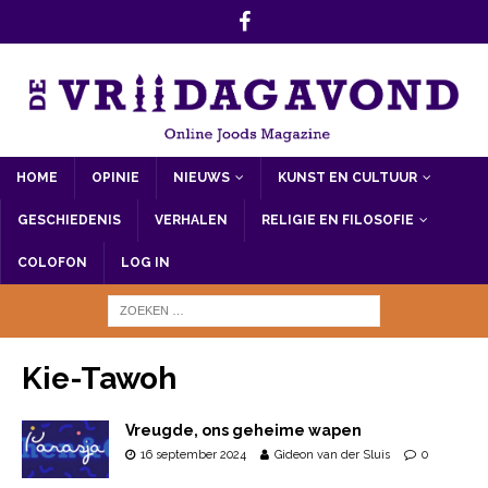
HOME
OPINIE
NIEUWS
KUNST EN CULTUUR
GESCHIEDENIS
VERHALEN
RELIGIE EN FILOSOFIE
COLOFON
LOG IN
Kie-Tawoh
Vreugde, ons geheime wapen
16 september 2024
Gideon van der Sluis
0