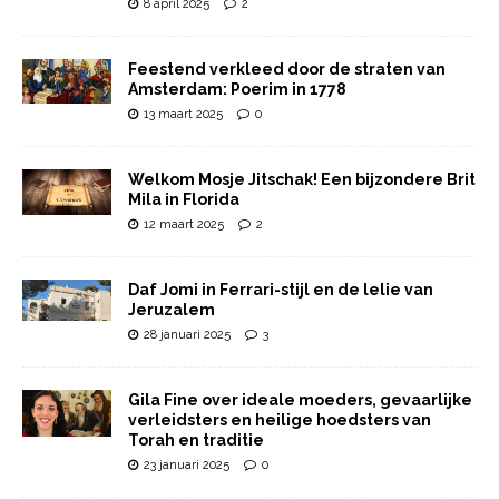
8 april 2025
2
Feestend verkleed door de straten van
Amsterdam: Poerim in 1778
13 maart 2025
0
Welkom Mosje Jitschak! Een bijzondere Brit
Mila in Florida
12 maart 2025
2
Daf Jomi in Ferrari-stijl en de lelie van
Jeruzalem
28 januari 2025
3
Gila Fine over ideale moeders, gevaarlijke
verleidsters en heilige hoedsters van
Torah en traditie
23 januari 2025
0