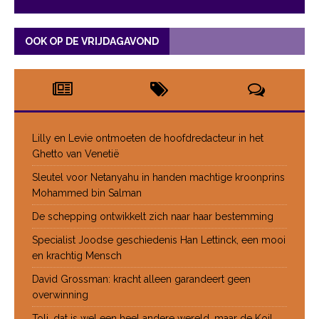
OOK OP DE VRIJDAGAVOND
Lilly en Levie ontmoeten de hoofdredacteur in het
Ghetto van Venetië
Sleutel voor Netanyahu in handen machtige kroonprins
Mohammed bin Salman
De schepping ontwikkelt zich naar haar bestemming
Specialist Joodse geschiedenis Han Lettinck, een mooi
en krachtig Mensch
David Grossman: kracht alleen garandeert geen
overwinning
Toli, dat is wel een heel andere wereld, maar de Koil