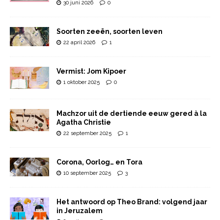
30 juni 2026
0
Soorten zeeën, soorten leven
22 april 2026
1
Vermist: Jom Kipoer
1 oktober 2025
0
Machzor uit de dertiende eeuw gered à la
Agatha Christie
22 september 2025
1
Corona, Oorlog… en Tora
10 september 2025
3
Het antwoord op Theo Brand: volgend jaar
in Jeruzalem