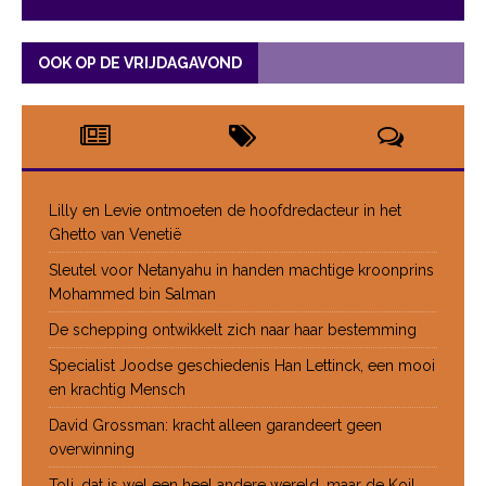
OOK OP DE VRIJDAGAVOND
Lilly en Levie ontmoeten de hoofdredacteur in het
Ghetto van Venetië
Sleutel voor Netanyahu in handen machtige kroonprins
Mohammed bin Salman
De schepping ontwikkelt zich naar haar bestemming
Specialist Joodse geschiedenis Han Lettinck, een mooi
en krachtig Mensch
David Grossman: kracht alleen garandeert geen
overwinning
Toli, dat is wel een heel andere wereld, maar de Koil