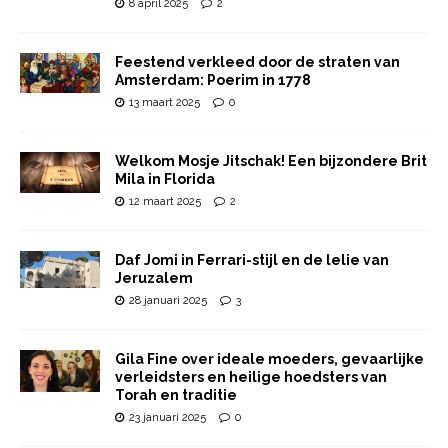
8 april 2025
2
Feestend verkleed door de straten van
Amsterdam: Poerim in 1778
13 maart 2025
0
Welkom Mosje Jitschak! Een bijzondere Brit
Mila in Florida
12 maart 2025
2
Daf Jomi in Ferrari-stijl en de lelie van
Jeruzalem
28 januari 2025
3
Gila Fine over ideale moeders, gevaarlijke
verleidsters en heilige hoedsters van
Torah en traditie
23 januari 2025
0