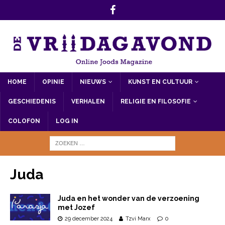
HOME
OPINIE
NIEUWS
KUNST EN CULTUUR
GESCHIEDENIS
VERHALEN
RELIGIE EN FILOSOFIE
COLOFON
LOG IN
Juda
Juda en het wonder van de verzoening
met Jozef
29 december 2024
Tzvi Marx
0