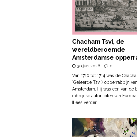
Chacham Tsvi, de
wereldberoemde
Amsterdamse opperra
30 juni 2026
0
Van 1710 tot 1714 was de Chacha
‘Geleerde Tsvi’) opperrabbijn va
Amsterdam. Hij was een van de b
rabbijnse autoriteiten van Europa
[Lees verder]