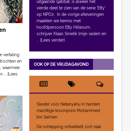
uitgaande sjabbat, is alweer het
vierde deel te zien van de serie ‘Etty’
op NPO2. In de vorige afleveringen
maakten we kennis met
hoofdpersoon Etty Hillesum,
en
schrijver Klaas Smelik (mijn vader) en
... [Lees verder]
e vertaling:
drochten en
OOK OP DE VRIJDAGAVOND
pt, waarmee
jn
... [Lees
Sleutel voor Netanyahu in handen
machtige kroonprins Mohammed
bin Salman
De schepping ontwikkelt zich naar