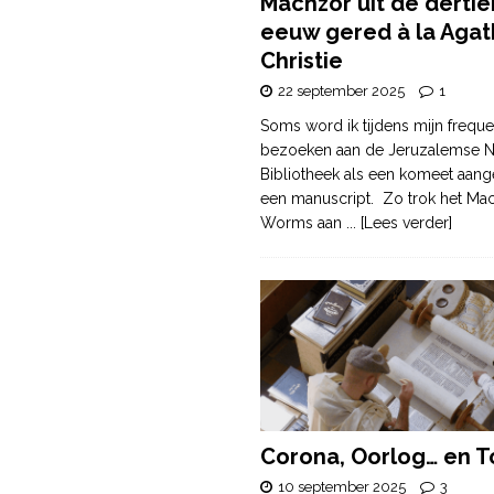
Machzor uit de derti
eeuw gered à la Agat
Christie
22 september 2025
1
Soms word ik tijdens mijn freque
bezoeken aan de Jeruzalemse N
Bibliotheek als een komeet aang
een manuscript. Zo trok het Ma
Worms aan
... [Lees verder]
Corona, Oorlog… en T
10 september 2025
3