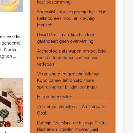
haar bestemming
Specialist Joodse geschiedenis Han
Lettinck, een mooi en krachtig
Mensch
David Grossman: kracht alleen
ten, worden
garandeert geen overwinning
ot genoemd.
m Kipoer
Archeologie als wapen om politieke
 dag van
...
rechten te ontlenen aan een ver
verleden
Verzetsheld en godsdienstleraar
Koos Caneel liet onuitwisbare
sporen achter bij zijn leerlingen
Mijn schoenmaker
Zomer vol verhalen uit Amsterdam-
Oost
Rabbijn Tzvi Marx: de huidige Chillul
Hashem-misdaden moeten juist