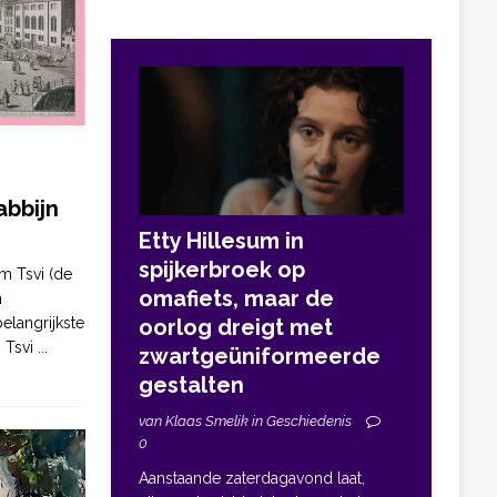
bbijn
Etty Hillesum in
spijkerbroek op
m Tsvi (de
omafiets, maar de
n
elangrijkste
oorlog dreigt met
. Tsvi
...
zwartgeüniformeerde
gestalten
van Klaas Smelik in Geschiedenis
0
Aanstaande zaterdagavond laat,