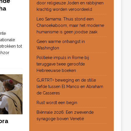
ende
door religieuze Joden en rabbijnen
ha
krachtig worden veroordeeld
Leo Samama: Thuis stond een
Chanoekaboom, maar het moderne
humanisme is geen joodse zaak
nte
ationale
Geen warme ontvangst in
etrokken tot
Washington
chzor
Politieke impuls in Rome bij
teruggave twee geroofde
Hebreeuwse boeken
GJRTRT+ beweging en de stille
liefde tussen El Manco en Abraham
de Casseres
Rust wordt een begin
Biënnale 2026: Een zwevende
synagoge boven Venetië
ora