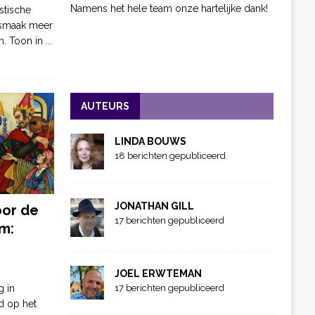
Namens het hele team onze hartelijke dank!
stische
 smaak meer
n. Toon in
...
AUTEURS
LINDA BOUWS
18 berichten gepubliceerd
JONATHAN GILL
oor de
17 berichten gepubliceerd
m:
JOEL ERWTEMAN
g in
17 berichten gepubliceerd
d op het