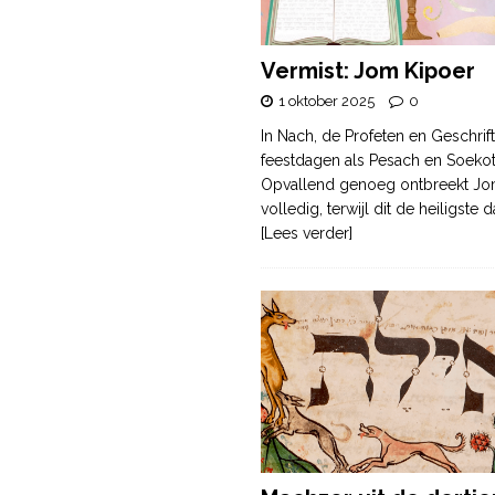
Vermist: Jom Kipoer
1 oktober 2025
0
In Nach, de Profeten en Geschrif
feestdagen als Pesach en Soek
Opvallend genoeg ontbreekt Jo
volledig, terwijl dit de heiligste
[Lees verder]