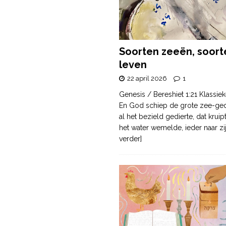
Soorten zeeën, soort
leven
22 april 2026
1
Genesis / Bereshiet 1:21 Klassiek
En God schiep de grote zee-ge
al het bezield gedierte, dat krui
het water wemelde, ieder naar zi
verder]