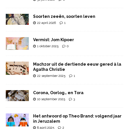
Soorten zeeën, soorten leven
22 april 2026
1
Vermist: Jom Kipoer
1 oktober 2025
0
Machzor uit de dertiende eeuw gered à la
Agatha Christie
22 september 2025
1
Corona, Oorlog… en Tora
10 september 2025
3
Het antwoord op Theo Brand: volgend jaar
in Jeruzalem
8 april 2025
2