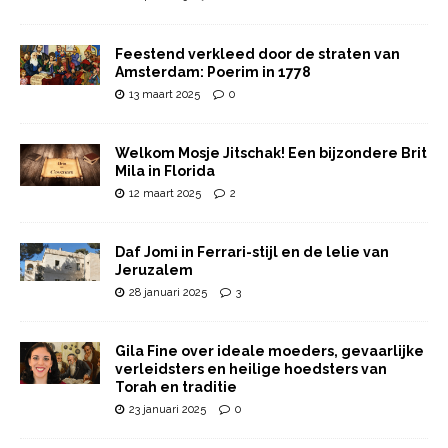
Feestend verkleed door de straten van
Amsterdam: Poerim in 1778
13 maart 2025
0
Welkom Mosje Jitschak! Een bijzondere Brit
Mila in Florida
12 maart 2025
2
Daf Jomi in Ferrari-stijl en de lelie van
Jeruzalem
28 januari 2025
3
Gila Fine over ideale moeders, gevaarlijke
verleidsters en heilige hoedsters van
Torah en traditie
23 januari 2025
0