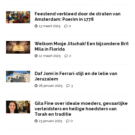
Feestend verkleed door de straten van
Amsterdam: Poerim in 1778
13 maart 2025
0
Welkom Mosje Jitschak! Een bijzondere Brit
Mila in Florida
12 maart 2025
2
Daf Jomi in Ferrari-stijl en de lelie van
Jeruzalem
28 januari 2025
3
Gila Fine over ideale moeders, gevaarlijke
verleidsters en heilige hoedsters van
Torah en traditie
23 januari 2025
0