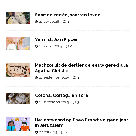
Soorten zeeën, soorten leven
22 april 2026
1
Vermist: Jom Kipoer
1 oktober 2025
0
Machzor uit de dertiende eeuw gered à la
Agatha Christie
22 september 2025
1
Corona, Oorlog… en Tora
10 september 2025
3
Het antwoord op Theo Brand: volgend jaar
in Jeruzalem
8 april 2025
2