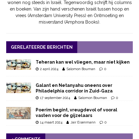
wonen nog steeds in Israël. Tegenwoordig schrijft hij columns
en boeken. Van zijn hand verschenen Israël tussen hoop en
vrees (Amsterdam University Press) en Ontmoeting en
misverstand (Amphora Books).
GERELATEERDE BERICHTEN
Teheran kan wel vliegen, maar niet kijken
2 april 2024
Salomon Bouman
0
Galant en Netanyahu oneens over
Philadelphia corridor in Zuid-Gaza
17 september 2024
Salomon Bouman
0
Poerim begint, vreugdevol of vooral
vasten voor de gijzelaars
14 maart 2024
Jair Eisenmann
0