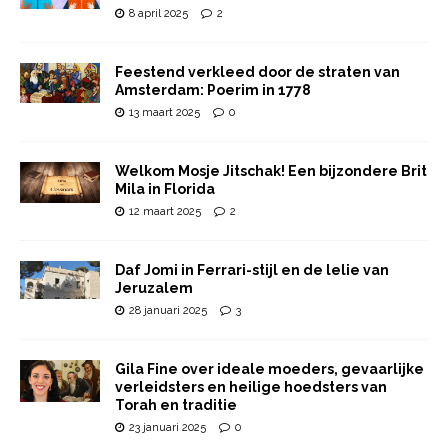
8 april 2025
2
Feestend verkleed door de straten van
Amsterdam: Poerim in 1778
13 maart 2025
0
Welkom Mosje Jitschak! Een bijzondere Brit
Mila in Florida
12 maart 2025
2
Daf Jomi in Ferrari-stijl en de lelie van
Jeruzalem
28 januari 2025
3
Gila Fine over ideale moeders, gevaarlijke
verleidsters en heilige hoedsters van
Torah en traditie
23 januari 2025
0