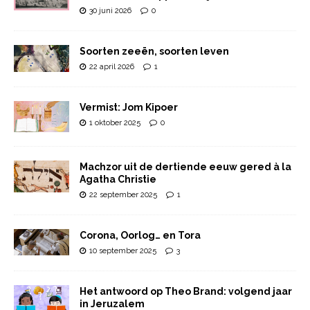
30 juni 2026
0
Soorten zeeën, soorten leven
22 april 2026
1
Vermist: Jom Kipoer
1 oktober 2025
0
Machzor uit de dertiende eeuw gered à la
Agatha Christie
22 september 2025
1
Corona, Oorlog… en Tora
10 september 2025
3
Het antwoord op Theo Brand: volgend jaar
in Jeruzalem