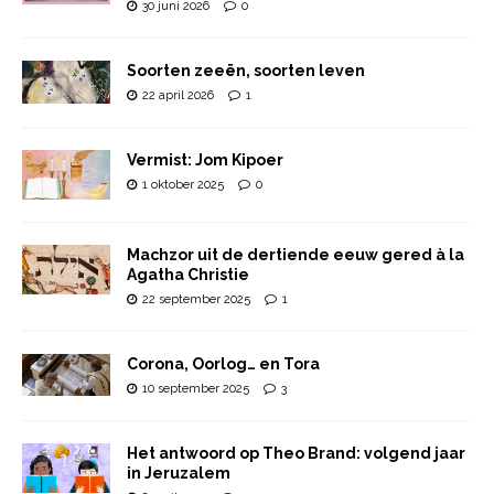
30 juni 2026
0
Soorten zeeën, soorten leven
22 april 2026
1
Vermist: Jom Kipoer
1 oktober 2025
0
Machzor uit de dertiende eeuw gered à la
Agatha Christie
22 september 2025
1
Corona, Oorlog… en Tora
10 september 2025
3
Het antwoord op Theo Brand: volgend jaar
in Jeruzalem