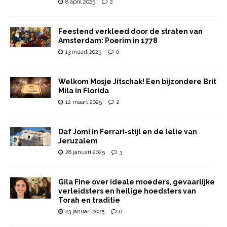
8 april 2025
2
Feestend verkleed door de straten van
Amsterdam: Poerim in 1778
13 maart 2025
0
Welkom Mosje Jitschak! Een bijzondere Brit
Mila in Florida
12 maart 2025
2
Daf Jomi in Ferrari-stijl en de lelie van
Jeruzalem
28 januari 2025
3
Gila Fine over ideale moeders, gevaarlijke
verleidsters en heilige hoedsters van
Torah en traditie
23 januari 2025
0