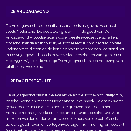
DE VRIJDAGAVOND
De Vrijdagavond is een onafhankelijk Joods magazine voor heel
Joods Nederland. De doelstelling is om – in de geest van
De
Vrijdagavond
– Joodse lezers kosjer geestesvoedsel verschaffen,
onderhoudende en inhoudsrijke Joodse lectuur om het traditionele
Jodendom te dienen en de kennis ervan te verspreiden. Zo stond het
in De Vrijdagavond, Joodsch Weekblad verschenen van 1926 tot en
met 1932. Wij zien de huidige De Vrijdagvond als een herleving van
dit illustere weekblad.
REDACTIESTATUUT
De Vrijdagavond plaatst nieuwe artikelen die Joods-inhoudelijk zijn,
beschouwend en met een Nederlandse invalshoek. Polemiek wordt
gewaardeerd, maar alles binnen de grenzen zoals dat in het
normale menselijk verkeer als betamelijk wordt beschouwd. Alle
artikelen worden onder verantwoordelijkheid van de betreffende
auteurs geschreven en vertegenwoordigen hun mening, en wellicht
(nog) niet de uwe. De Vrijdagavond wordt gratis verstuurd aan