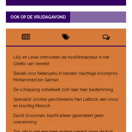
OOK OP DE VRIJDAGAVOND
Lilly en Levie ontmoeten de hoofdredacteur in het
Ghetto van Venetië
Sleutel voor Netanyahu in handen machtige kroonprins
Mohammed bin Salman
De schepping ontwikkelt zich naar haar bestemming
Specialist Joodse geschiedenis Han Lettinck, een mooi
en krachtig Mensch
David Grossman: kracht alleen garandeert geen
overwinning
Toli, dat is wel een heel andere wereld, maar de Koil