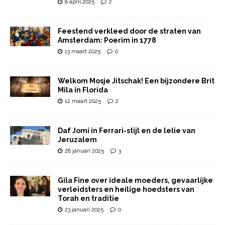
8 april 2025
2
Feestend verkleed door de straten van
Amsterdam: Poerim in 1778
13 maart 2025
0
Welkom Mosje Jitschak! Een bijzondere Brit
Mila in Florida
12 maart 2025
2
Daf Jomi in Ferrari-stijl en de lelie van
Jeruzalem
28 januari 2025
3
Gila Fine over ideale moeders, gevaarlijke
verleidsters en heilige hoedsters van
Torah en traditie
23 januari 2025
0