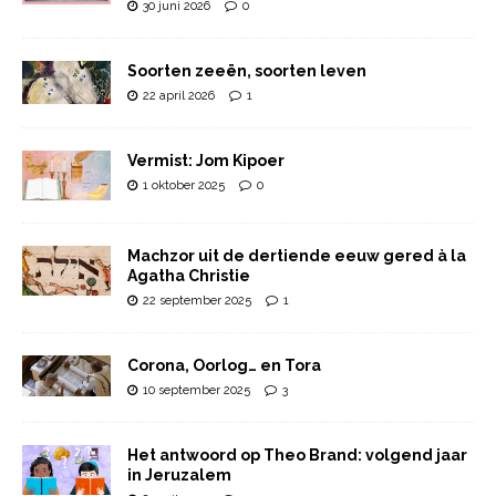
30 juni 2026
0
Soorten zeeën, soorten leven
22 april 2026
1
Vermist: Jom Kipoer
1 oktober 2025
0
Machzor uit de dertiende eeuw gered à la
Agatha Christie
22 september 2025
1
Corona, Oorlog… en Tora
10 september 2025
3
Het antwoord op Theo Brand: volgend jaar
in Jeruzalem