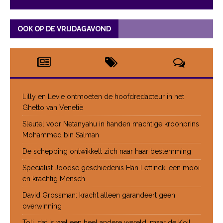
OOK OP DE VRIJDAGAVOND
Lilly en Levie ontmoeten de hoofdredacteur in het
Ghetto van Venetië
Sleutel voor Netanyahu in handen machtige kroonprins
Mohammed bin Salman
De schepping ontwikkelt zich naar haar bestemming
Specialist Joodse geschiedenis Han Lettinck, een mooi
en krachtig Mensch
David Grossman: kracht alleen garandeert geen
overwinning
Toli, dat is wel een heel andere wereld, maar de Koil