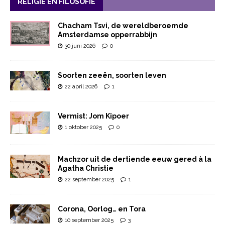
RELIGIE EN FILOSOFIE
Chacham Tsvi, de wereldberoemde
Amsterdamse opperrabbijn
30 juni 2026
0
Soorten zeeën, soorten leven
22 april 2026
1
Vermist: Jom Kipoer
1 oktober 2025
0
Machzor uit de dertiende eeuw gered à la
Agatha Christie
22 september 2025
1
Corona, Oorlog… en Tora
10 september 2025
3