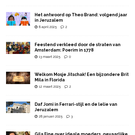
Het antwoord op Theo Brand: volgend jaar
in Jeruzalem
8 april 2025
2
Feestend verkleed door de straten van
Amsterdam: Poerim in 1778
13 maart 2025
0
Welkom Mosje Jitschak! Een bijzondere Brit
Mila in Florida
12 maart 2025
2
Daf Jomi in Ferrari-stijl en de lelie van
Jeruzalem
28 januari 2025
3
Gila Fine over ideale moeders, gevaarlijke