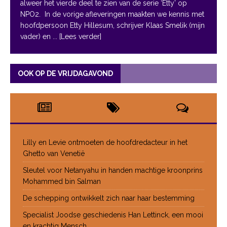
alweer het vierde deel te zien van de serie ‘Etty’ op
NPO2. In de vorige afleveringen maakten we kennis met
hoofdpersoon Etty Hillesum, schrijver Klaas Smelik (mijn
vader) en
... [Lees verder]
OOK OP DE VRIJDAGAVOND
Lilly en Levie ontmoeten de hoofdredacteur in het
Ghetto van Venetië
Sleutel voor Netanyahu in handen machtige kroonprins
Mohammed bin Salman
De schepping ontwikkelt zich naar haar bestemming
Specialist Joodse geschiedenis Han Lettinck, een mooi
en krachtig Mensch