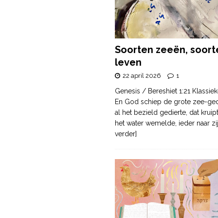
Soorten zeeën, soort
leven
22 april 2026
1
Genesis / Bereshiet 1:21 Klassiek
En God schiep de grote zee-ge
al het bezield gedierte, dat krui
het water wemelde, ieder naar zi
verder]