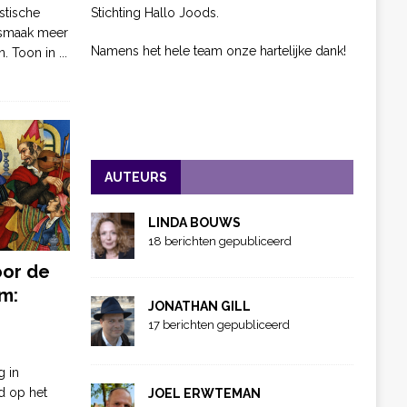
Stichting Hallo Joods.
stische
 smaak meer
Namens het hele team onze hartelijke dank!
n. Toon in
...
AUTEURS
LINDA BOUWS
18 berichten gepubliceerd
oor de
m:
JONATHAN GILL
17 berichten gepubliceerd
g in
d op het
JOEL ERWTEMAN