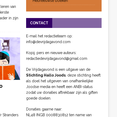
Hebreeuwse boeken
 leren van
derste
ader in zijn
CONTACT
E-mail het redactieteam op:
info@devrijdagavond.com
Kopij, pers en nieuwe auteurs:
redactiedevrijdagavond@gmail.com
De Vrijdagavond is een uitgave van de
Stichting Hallo Joods
, deze stichting heeft
als doel het uitgeven van onafhankelijke
o
Joodse media en heeft een ANBI-status
zodat uw donaties aftrekbaar zijn als giften
goede doelen.
Donaties gaarne naar:
NL48 INGB 0008830812 ten name van
ïr Stranders