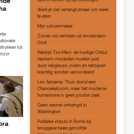
ende
ha
Want je ziel verlangt ernaar om vlees
te eten
Mijn schoenmaker
nte
Zomer vol verhalen uit Amsterdam-
ationale
Oost
etrokken tot
Rabbijn Tzvi Marx: de huidige Chillul
chzor
Hashem-misdaden moeten juist
door religieuze Joden en rabbijnen
krachtig worden veroordeeld
Leo Samama: Thuis stond een
Chanoekaboom, maar het moderne
humanisme is geen joodse zaak
Geen warme ontvangst in
Washington
Politieke impuls in Rome bij
ora
teruggave twee geroofde