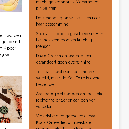
machtige kroonprins Mohammed
bin Salman
De schepping ontwikkelt zich naar
haar bestemming
Specialist Joodse geschiedenis Han
ten, worden
Lettinck, een mooi en krachtig
ot genoemd.
Mensch
m Kipoer
 dag van
...
David Grossman: kracht alleen
garandeert geen overwinning
Toli, dat is wel een heel andere
wereld, maar de Koil Toire is overal
hetzelfde
Archeologie als wapen om politieke
rechten te ontlenen aan een ver
verleden
Verzetsheld en godsdienstleraar
Koos Caneel liet onuitwisbare
sporen achter bij zijn leerlingen