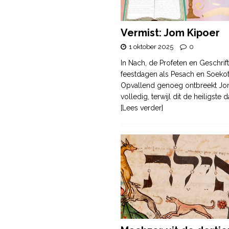
Vermist: Jom Kipoer
1 oktober 2025
0
In Nach, de Profeten en Geschrif
feestdagen als Pesach en Soek
Opvallend genoeg ontbreekt Jo
volledig, terwijl dit de heiligste
[Lees verder]