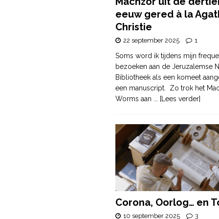
Machzor uit de derti
eeuw gered à la Agat
Christie
22 september 2025
1
Soms word ik tijdens mijn freque
bezoeken aan de Jeruzalemse N
Bibliotheek als een komeet aang
een manuscript. Zo trok het Ma
Worms aan
... [Lees verder]
Corona, Oorlog… en T
10 september 2025
3