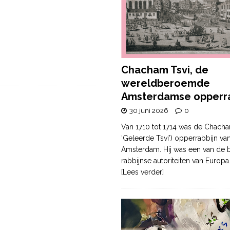
Chacham Tsvi, de
wereldberoemde
Amsterdamse opperra
30 juni 2026
0
Van 1710 tot 1714 was de Chacha
‘Geleerde Tsvi’) opperrabbijn va
Amsterdam. Hij was een van de b
rabbijnse autoriteiten van Europa
[Lees verder]