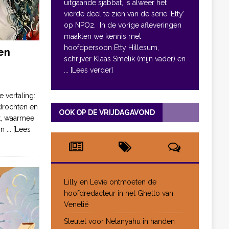
uitgaande sjabbat, is alweer het
vierde deel te zien van de serie ‘Etty’
op NPO2. In de vorige afleveringen
maakten we kennis met
hoofdpersoon Etty Hillesum,
en
schrijver Klaas Smelik (mijn vader) en
... [Lees verder]
e vertaling:
drochten en
OOK OP DE VRIJDAGAVOND
pt, waarmee
jn
... [Lees
Lilly en Levie ontmoeten de
hoofdredacteur in het Ghetto van
Venetië
Sleutel voor Netanyahu in handen