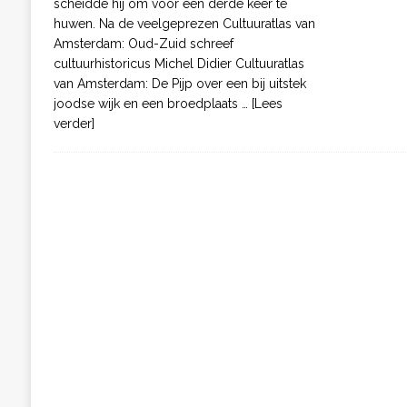
scheidde hij om voor een derde keer te
huwen. Na de veelgeprezen Cultuuratlas van
Amsterdam: Oud-Zuid schreef
cultuurhistoricus Michel Didier Cultuuratlas
van Amsterdam: De Pijp over een bij uitstek
joodse wijk en een broedplaats
… [Lees
verder]