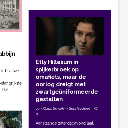
bbijn
Etty Hillesum in
spijkerbroek op
m Tsvi (de
omafiets, maar de
n
elangrijkste
oorlog dreigt met
. Tsvi
...
zwartgeüniformeerde
gestalten
van Klaas Smelik in Geschiedenis
0
Aanstaande zaterdagavond laat,