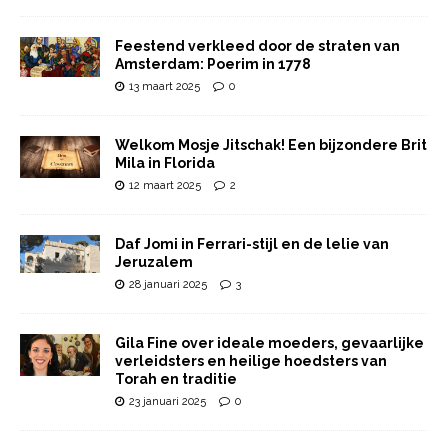
Feestend verkleed door de straten van
Amsterdam: Poerim in 1778
13 maart 2025
0
Welkom Mosje Jitschak! Een bijzondere Brit
Mila in Florida
12 maart 2025
2
Daf Jomi in Ferrari-stijl en de lelie van
Jeruzalem
28 januari 2025
3
Gila Fine over ideale moeders, gevaarlijke
verleidsters en heilige hoedsters van
Torah en traditie
23 januari 2025
0