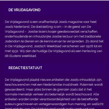
DE VRIJDAGAVOND
De Vrijdagavond is een onafhankelijk Joods magazine voor heel
Joods Nederland. De doelstelling is om – in de geest van
De
Vrijdagavond
– Joodse lezers kosjer geestesvoedsel verschaffen,
onderhoudende en inhoudsrijke Joodse lectuur om het traditionele
Jodendom te dienen en de kennis ervan te verspreiden. Zo stond het
in De Vrijdagavond, Joodsch Weekblad verschenen van 1926 tot en
met 1932. Wij zien de huidige De Vrijdagvond als een herleving van
dit illustere weekblad.
REDACTIESTATUUT
De Vrijdagavond plaatst nieuwe artikelen die Joods-inhoudelijk zijn,
beschouwend en met een Nederlandse invalshoek. Polemiek wordt
gewaardeerd, maar alles binnen de grenzen zoals dat in het
normale menselijk verkeer als betamelijk wordt beschouwd. Alle
artikelen worden onder verantwoordelijkheid van de betreffende
auteurs geschreven en vertegenwoordigen hun mening, en wellicht
(nog) niet de uwe. De Vrijdagavond wordt gratis verstuurd aan