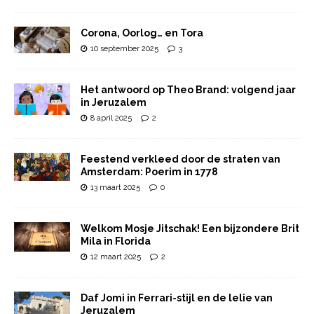
Corona, Oorlog… en Tora
10 september 2025
3
Het antwoord op Theo Brand: volgend jaar
in Jeruzalem
8 april 2025
2
Feestend verkleed door de straten van
Amsterdam: Poerim in 1778
13 maart 2025
0
Welkom Mosje Jitschak! Een bijzondere Brit
Mila in Florida
12 maart 2025
2
Daf Jomi in Ferrari-stijl en de lelie van
Jeruzalem