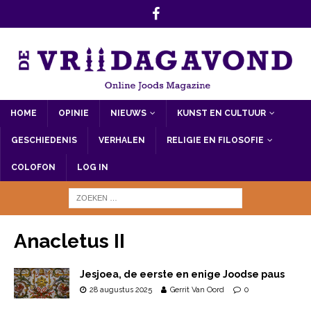
HOME
OPINIE
NIEUWS
KUNST EN CULTUUR
GESCHIEDENIS
VERHALEN
RELIGIE EN FILOSOFIE
COLOFON
LOG IN
Anacletus II
Jesjoea, de eerste en enige Joodse paus
28 augustus 2025
Gerrit Van Oord
0