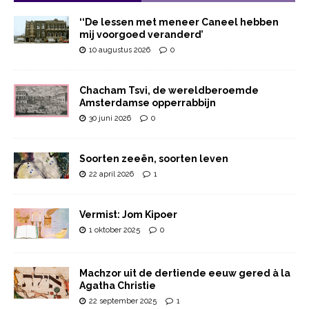
‘‘De lessen met meneer Caneel hebben
mij voorgoed veranderd’
10 augustus 2026
0
Chacham Tsvi, de wereldberoemde
Amsterdamse opperrabbijn
30 juni 2026
0
Soorten zeeën, soorten leven
22 april 2026
1
Vermist: Jom Kipoer
1 oktober 2025
0
Machzor uit de dertiende eeuw gered à la
Agatha Christie
22 september 2025
1