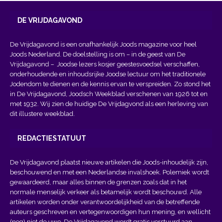
DE VRIJDAGAVOND
De Vrijdagavond is een onafhankelijk Joods magazine voor heel
Joods Nederland. De doelstelling is om – in de geest van
De
Vrijdagavond
– Joodse lezers kosjer geestesvoedsel verschaffen,
onderhoudende en inhoudsrijke Joodse lectuur om het traditionele
Jodendom te dienen en de kennis ervan te verspreiden. Zo stond het
in De Vrijdagavond, Joodsch Weekblad verschenen van 1926 tot en
met 1932. Wij zien de huidige De Vrijdagvond als een herleving van
dit illustere weekblad.
REDACTIESTATUUT
De Vrijdagavond plaatst nieuwe artikelen die Joods-inhoudelijk zijn,
beschouwend en met een Nederlandse invalshoek. Polemiek wordt
gewaardeerd, maar alles binnen de grenzen zoals dat in het
normale menselijk verkeer als betamelijk wordt beschouwd. Alle
artikelen worden onder verantwoordelijkheid van de betreffende
auteurs geschreven en vertegenwoordigen hun mening, en wellicht
(nog) niet de uwe. De Vrijdagavond wordt gratis verstuurd aan