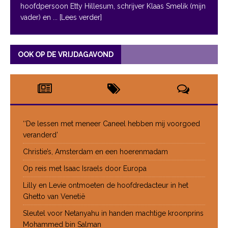
hoofdpersoon Etty Hillesum, schrijver Klaas Smelik (mijn
vader) en
... [Lees verder]
OOK OP DE VRIJDAGAVOND
‘‘De lessen met meneer Caneel hebben mij voorgoed
veranderd’
Christie’s, Amsterdam en een hoerenmadam
Op reis met Isaac Israels door Europa
Lilly en Levie ontmoeten de hoofdredacteur in het
Ghetto van Venetië
Sleutel voor Netanyahu in handen machtige kroonprins
Mohammed bin Salman