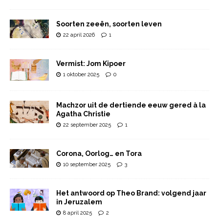
Soorten zeeën, soorten leven
22 april 2026
1
Vermist: Jom Kipoer
1 oktober 2025
0
Machzor uit de dertiende eeuw gered à la
Agatha Christie
22 september 2025
1
Corona, Oorlog… en Tora
10 september 2025
3
Het antwoord op Theo Brand: volgend jaar
in Jeruzalem
8 april 2025
2