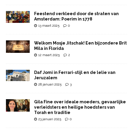
Feestend verkleed door de straten van
Amsterdam: Poerim in 1778
13 maart 2025
0
Welkom Mosje Jitschak! Een bijzondere Brit
Mila in Florida
12 maart 2025
2
Daf Jomi in Ferrari-stijl en de lelie van
Jeruzalem
28 januari 2025
3
Gila Fine over ideale moeders, gevaarlijke
verleidsters en heilige hoedsters van
Torah en traditie
23 januari 2025
0