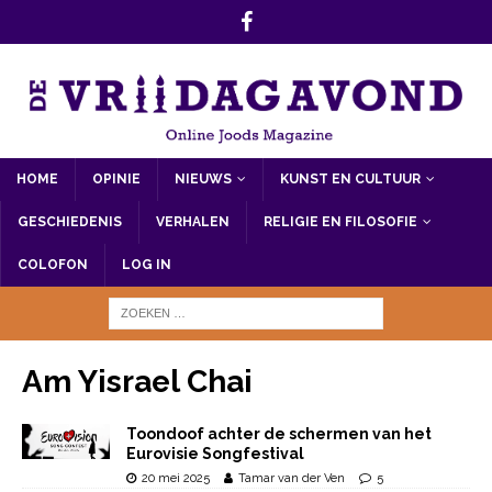
HOME
OPINIE
NIEUWS
KUNST EN CULTUUR
GESCHIEDENIS
VERHALEN
RELIGIE EN FILOSOFIE
COLOFON
LOG IN
Am Yisrael Chai
Toondoof achter de schermen van het
Eurovisie Songfestival
20 mei 2025
Tamar van der Ven
5