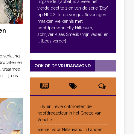
uitgaande sjabbat, is alweer het
vierde deel te zien van de serie ‘Etty’
op NPO2. In de vorige afleveringen
maakten we kennis met
hoofdpersoon Etty Hillesum,
en
schrijver Klaas Smelik (mijn vader) en
... [Lees verder]
e vertaling:
drochten en
OOK OP DE VRIJDAGAVOND
pt, waarmee
jn
... [Lees
Lilly en Levie ontmoeten de
hoofdredacteur in het Ghetto van
Venetië
Sleutel voor Netanyahu in handen