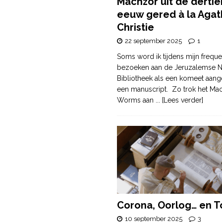
Machzor uit de derti
eeuw gered à la Agat
Christie
22 september 2025
1
Soms word ik tijdens mijn freque
bezoeken aan de Jeruzalemse N
Bibliotheek als een komeet aang
een manuscript. Zo trok het Ma
Worms aan
... [Lees verder]
Corona, Oorlog… en T
10 september 2025
3