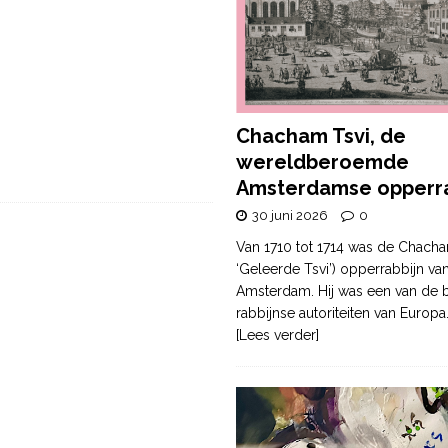
Chacham Tsvi, de
wereldberoemde
Amsterdamse opperra
30 juni 2026
0
Van 1710 tot 1714 was de Chacha
‘Geleerde Tsvi’) opperrabbijn va
Amsterdam. Hij was een van de b
rabbijnse autoriteiten van Europa
[Lees verder]