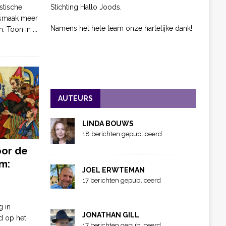
Stichting Hallo Joods.
stische
 smaak meer
Namens het hele team onze hartelijke dank!
n. Toon in
...
AUTEURS
LINDA BOUWS
18 berichten gepubliceerd
oor de
m:
JOEL ERWTEMAN
17 berichten gepubliceerd
g in
JONATHAN GILL
d op het
17 berichten gepubliceerd