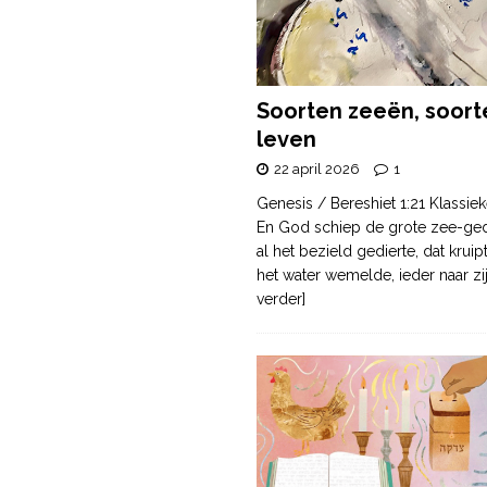
Soorten zeeën, soort
leven
22 april 2026
1
Genesis / Bereshiet 1:21 Klassiek
En God schiep de grote zee-ge
al het bezield gedierte, dat krui
het water wemelde, ieder naar zi
verder]