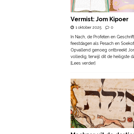
Vermist: Jom Kipoer
1 oktober 2025
0
In Nach, de Profeten en Geschrif
feestdagen als Pesach en Soek
Opvallend genoeg ontbreekt Jo
volledig, terwijl dit de heiligste
[Lees verder]