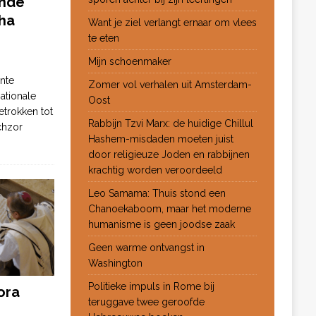
ende
ha
Want je ziel verlangt ernaar om vlees
te eten
Mijn schoenmaker
nte
Zomer vol verhalen uit Amsterdam-
ationale
Oost
etrokken tot
Rabbijn Tzvi Marx: de huidige Chillul
chzor
Hashem-misdaden moeten juist
door religieuze Joden en rabbijnen
krachtig worden veroordeeld
Leo Samama: Thuis stond een
Chanoekaboom, maar het moderne
humanisme is geen joodse zaak
Geen warme ontvangst in
Washington
Politieke impuls in Rome bij
ora
teruggave twee geroofde