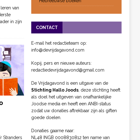
Hebreeuwse boeken
 leren van
derste
ader in zijn
CONTACT
E-mail het redactieteam op:
info@devrijdagavond.com
Kopij, pers en nieuwe auteurs:
redactiedevrijdagavond@gmail.com
De Vrijdagavond is een uitgave van de
Stichting Hallo Joods
, deze stichting heeft
als doel het uitgeven van onafhankelijke
o
Joodse media en heeft een ANBI-status
zodat uw donaties aftrekbaar zijn als giften
goede doelen.
Donaties gaarne naar:
NL48 INGB 0008830812 ten name van
ïr Stranders