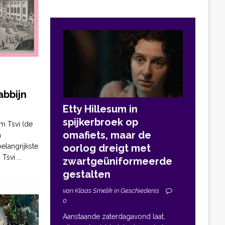
bbijn
Etty Hillesum in
spijkerbroek op
m Tsvi (de
omafiets, maar de
n
elangrijkste
oorlog dreigt met
. Tsvi
...
zwartgeüniformeerde
gestalten
van Klaas Smelik in Geschiedenis
0
Aanstaande zaterdagavond laat,