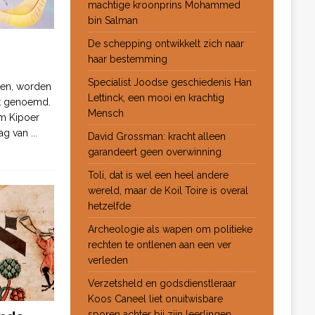
machtige kroonprins Mohammed
bin Salman
De schepping ontwikkelt zich naar
haar bestemming
Specialist Joodse geschiedenis Han
ten, worden
Lettinck, een mooi en krachtig
ot genoemd.
Mensch
m Kipoer
 dag van
...
David Grossman: kracht alleen
garandeert geen overwinning
Toli, dat is wel een heel andere
wereld, maar de Koil Toire is overal
hetzelfde
Archeologie als wapen om politieke
rechten te ontlenen aan een ver
verleden
Verzetsheld en godsdienstleraar
Koos Caneel liet onuitwisbare
sporen achter bij zijn leerlingen