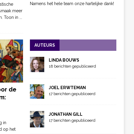
Namens het hele team onze hartelijke dank!
stische
 smaak meer
n. Toon in
...
AUTEURS
LINDA BOUWS
18 berichten gepubliceerd
JOEL ERWTEMAN
oor de
17 berichten gepubliceerd
m:
JONATHAN GILL
17 berichten gepubliceerd
g in
d op het