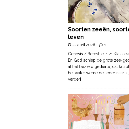
Soorten zeeën, soort
leven
22 april 2026
1
Genesis / Bereshiet 1:21 Klassiek
En God schiep de grote zee-ge
al het bezield gedierte, dat krui
het water wemelde, ieder naar zi
verder]