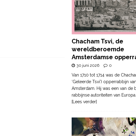
Chacham Tsvi, de
wereldberoemde
Amsterdamse opperra
30 juni 2026
0
Van 1710 tot 1714 was de Chacha
‘Geleerde Tsvi’) opperrabbijn va
Amsterdam. Hij was een van de b
rabbijnse autoriteiten van Europa
[Lees verder]