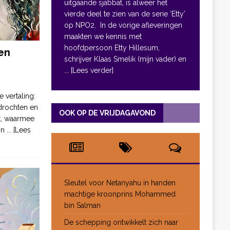
uitgaande sjabbat, is alweer het
vierde deel te zien van de serie ‘Etty’
op NPO2. In de vorige afleveringen
maakten we kennis met
hoofdpersoon Etty Hillesum,
en
schrijver Klaas Smelik (mijn vader) en
... [Lees verder]
e vertaling:
drochten en
OOK OP DE VRIJDAGAVOND
pt, waarmee
jn
... [Lees
Sleutel voor Netanyahu in handen
machtige kroonprins Mohammed
bin Salman
De schepping ontwikkelt zich naar