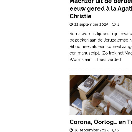
Machzor uit de derti
eeuw gered à la Agat
Christie
22 september 2025
1
Soms word ik tijdens mijn freque
bezoeken aan de Jeruzalemse N
Bibliotheek als een komeet aang
een manuscript. Zo trok het Ma
Worms aan
... [Lees verder]
Corona, Oorlog… en T
10 september 2025
3