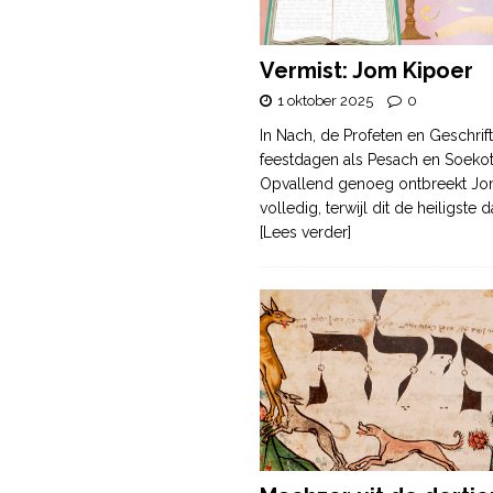
Vermist: Jom Kipoer
1 oktober 2025
0
In Nach, de Profeten en Geschrif
feestdagen als Pesach en Soek
Opvallend genoeg ontbreekt Jo
volledig, terwijl dit de heiligste
[Lees verder]