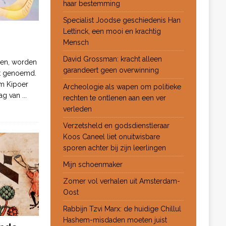
haar bestemming
Specialist Joodse geschiedenis Han
Lettinck, een mooi en krachtig
Mensch
David Grossman: kracht alleen
ten, worden
garandeert geen overwinning
ot genoemd.
m Kipoer
Archeologie als wapen om politieke
 dag van
...
rechten te ontlenen aan een ver
verleden
Verzetsheld en godsdienstleraar
Koos Caneel liet onuitwisbare
sporen achter bij zijn leerlingen
Mijn schoenmaker
Zomer vol verhalen uit Amsterdam-
Oost
Rabbijn Tzvi Marx: de huidige Chillul
Hashem-misdaden moeten juist