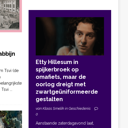
bbijn
Etty Hillesum in
spijkerbroek op
m Tsvi (de
omafiets, maar de
n
elangrijkste
oorlog dreigt met
. Tsvi
...
zwartgeüniformeerde
gestalten
van Klaas Smelik in Geschiedenis
0
Aanstaande zaterdagavond laat,