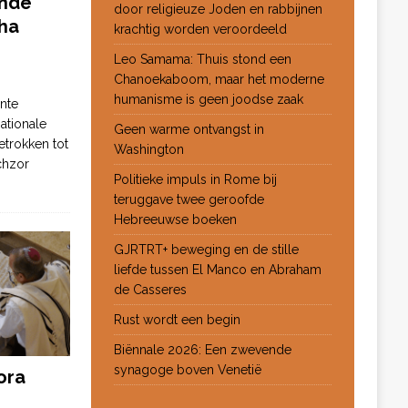
ende
door religieuze Joden en rabbijnen
ha
krachtig worden veroordeeld
Leo Samama: Thuis stond een
Chanoekaboom, maar het moderne
humanisme is geen joodse zaak
nte
ationale
Geen warme ontvangst in
etrokken tot
Washington
chzor
Politieke impuls in Rome bij
teruggave twee geroofde
Hebreeuwse boeken
GJRTRT+ beweging en de stille
liefde tussen El Manco en Abraham
de Casseres
Rust wordt een begin
Biënnale 2026: Een zwevende
synagoge boven Venetië
ora