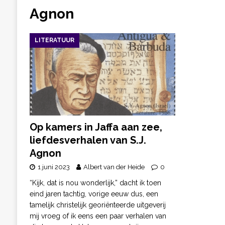
Agnon
LITERATUUR
Op kamers in Jaffa aan zee,
liefdesverhalen van S.J.
Agnon
1 juni 2023
Albert van der Heide
0
“Kijk, dat is nou wonderlijk,” dacht ik toen
eind jaren tachtig, vorige eeuw dus, een
tamelijk christelijk georiënteerde uitgeverij
mij vroeg of ik eens een paar verhalen van