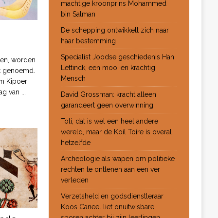
machtige kroonprins Mohammed
bin Salman
De schepping ontwikkelt zich naar
haar bestemming
Specialist Joodse geschiedenis Han
ten, worden
Lettinck, een mooi en krachtig
ot genoemd.
Mensch
m Kipoer
 dag van
...
David Grossman: kracht alleen
garandeert geen overwinning
Toli, dat is wel een heel andere
wereld, maar de Koil Toire is overal
hetzelfde
Archeologie als wapen om politieke
rechten te ontlenen aan een ver
verleden
Verzetsheld en godsdienstleraar
Koos Caneel liet onuitwisbare
sporen achter bij zijn leerlingen