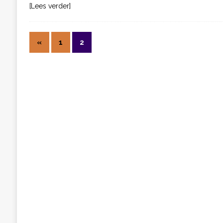
[Lees verder]
«
1
2