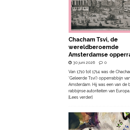
Chacham Tsvi, de
wereldberoemde
Amsterdamse opperra
30 juni 2026
0
Van 1710 tot 1714 was de Chacha
‘Geleerde Tsvi’) opperrabbijn va
Amsterdam. Hij was een van de b
rabbijnse autoriteiten van Europa
[Lees verder]