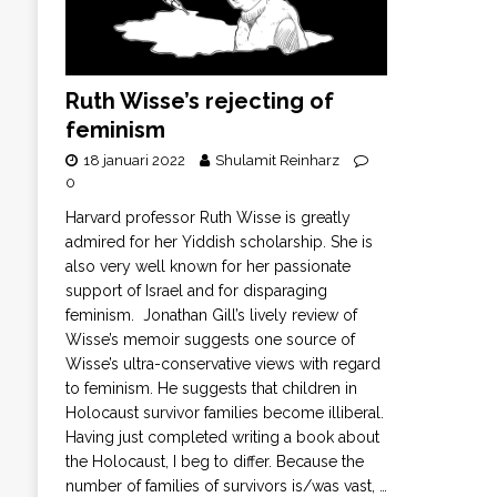
Ruth Wisse’s rejecting of
feminism
18 januari 2022
Shulamit Reinharz
0
Harvard professor Ruth Wisse is greatly
admired for her Yiddish scholarship. She is
also very well known for her passionate
support of Israel and for disparaging
feminism. Jonathan Gill’s lively review of
Wisse’s memoir suggests one source of
Wisse’s ultra-conservative views with regard
to feminism. He suggests that children in
Holocaust survivor families become illiberal.
Having just completed writing a book about
the Holocaust, I beg to differ. Because the
number of families of survivors is/was vast,
…