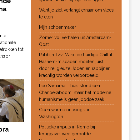
ende
ha
Want je ziel verlangt ernaar om vlees
te eten
Mijn schoenmaker
nte
Zomer vol verhalen uit Amsterdam-
ationale
Oost
etrokken tot
Rabbijn Tzvi Marx: de huidige Chillul
chzor
Hashem-misdaden moeten juist
door religieuze Joden en rabbijnen
krachtig worden veroordeeld
Leo Samama: Thuis stond een
Chanoekaboom, maar het moderne
humanisme is geen joodse zaak
Geen warme ontvangst in
Washington
Politieke impuls in Rome bij
ora
teruggave twee geroofde