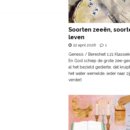
Soorten zeeën, soort
leven
22 april 2026
1
Genesis / Bereshiet 1:21 Klassiek
En God schiep de grote zee-ge
al het bezield gedierte, dat krui
het water wemelde, ieder naar zi
verder]