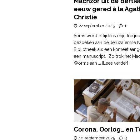
Machzor uit de derti
eeuw gered à la Agat
Christie
22 september 2025
1
Soms word ik tijdens mijn freque
bezoeken aan de Jeruzalemse N
Bibliotheek als een komeet aang
een manuscript. Zo trok het Ma
Worms aan
... [Lees verder]
Corona, Oorlog… en T
10 september 2025
3