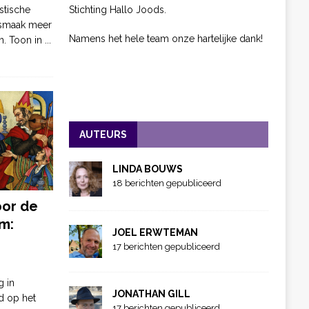
Stichting Hallo Joods.
stische
 smaak meer
Namens het hele team onze hartelijke dank!
n. Toon in
...
AUTEURS
LINDA BOUWS
18 berichten gepubliceerd
oor de
m:
JOEL ERWTEMAN
17 berichten gepubliceerd
g in
JONATHAN GILL
d op het
17 berichten gepubliceerd