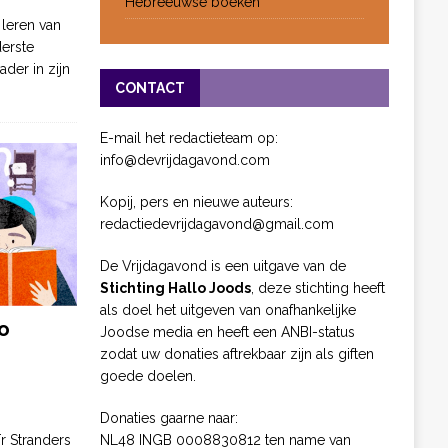
Hebreeuwse boeken
 leren van
derste
ader in zijn
CONTACT
E-mail het redactieteam op:
info@devrijdagavond.com
Kopij, pers en nieuwe auteurs:
redactiedevrijdagavond@gmail.com
De Vrijdagavond is een uitgave van de
Stichting Hallo Joods
, deze stichting heeft
als doel het uitgeven van onafhankelijke
o
Joodse media en heeft een ANBI-status
zodat uw donaties aftrekbaar zijn als giften
goede doelen.
Donaties gaarne naar:
NL48 INGB 0008830812 ten name van
ïr Stranders