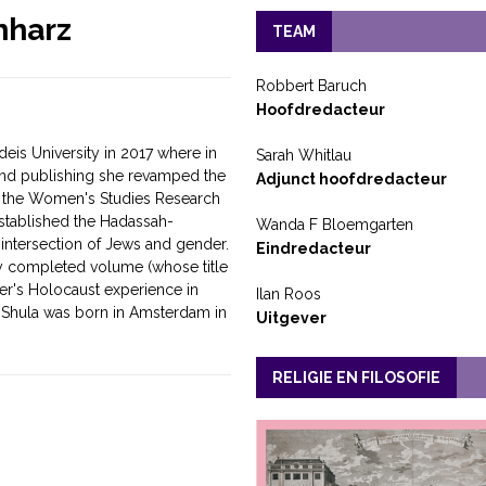
nharz
TEAM
Robbert Baruch
Hoofdredacteur
deis University in 2017 where in
Sarah Whitlau
 and publishing she revamped the
Adjunct hoofdredacteur
 the Women's Studies Research
established the Hadassah-
Wanda F Bloemgarten
e intersection of Jews and gender.
Eindredacteur
ly completed volume (whose title
er's Holocaust experience in
Ilan Roos
Shula was born in Amsterdam in
Uitgever
RELIGIE EN FILOSOFIE