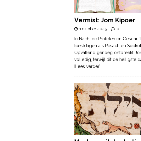
Vermist: Jom Kipoer
1 oktober 2025
0
In Nach, de Profeten en Geschrif
feestdagen als Pesach en Soek
Opvallend genoeg ontbreekt Jo
volledig, terwijl dit de heiligste
[Lees verder]