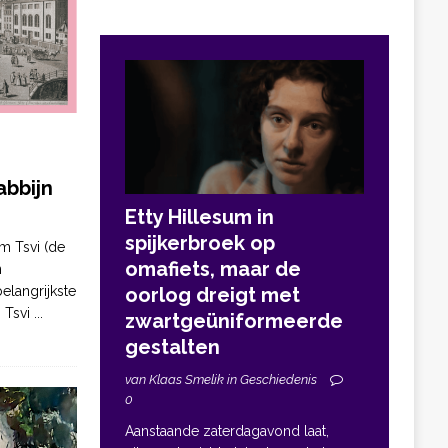
bbijn
Etty Hillesum in
spijkerbroek op
m Tsvi (de
omafiets, maar de
n
elangrijkste
oorlog dreigt met
. Tsvi
...
zwartgeüniformeerde
gestalten
van Klaas Smelik in Geschiedenis
0
Aanstaande zaterdagavond laat,