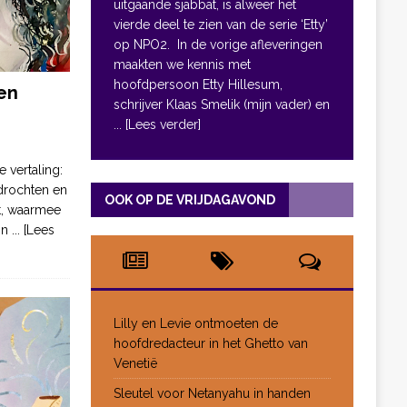
uitgaande sjabbat, is alweer het
vierde deel te zien van de serie ‘Etty’
op NPO2. In de vorige afleveringen
maakten we kennis met
hoofdpersoon Etty Hillesum,
en
schrijver Klaas Smelik (mijn vader) en
... [Lees verder]
e vertaling:
drochten en
OOK OP DE VRIJDAGAVOND
pt, waarmee
jn
... [Lees
Lilly en Levie ontmoeten de
hoofdredacteur in het Ghetto van
Venetië
Sleutel voor Netanyahu in handen