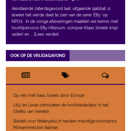
Aanstaande zaterdagavond laat, uitgaande sjabbat, is
alweer het vierde deel te zien van de serie ‘Etty’ op
NPO2. In de vorige afleveringen maakten we kennis met
hoofdpersoon Etty Hillesum, schrijver Klaas Smelik (mijn
vader) en
... [Lees verder]
OOK OP DE VRIJDAGAVOND
Op reis met Isaac Israels door Europa
Lilly en Levie ontmoeten de hoofdredacteur in het
Ghetto van Venetië
Sleutel voor Netanyahu in handen machtige kroonprins
Mohammed bin Salman