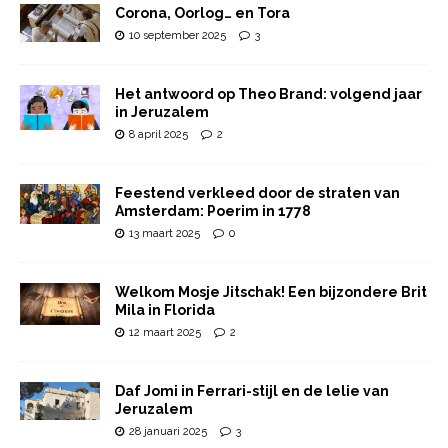
Corona, Oorlog… en Tora
10 september 2025
3
Het antwoord op Theo Brand: volgend jaar
in Jeruzalem
8 april 2025
2
Feestend verkleed door de straten van
Amsterdam: Poerim in 1778
13 maart 2025
0
Welkom Mosje Jitschak! Een bijzondere Brit
Mila in Florida
12 maart 2025
2
Daf Jomi in Ferrari-stijl en de lelie van
Jeruzalem
28 januari 2025
3