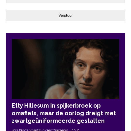
Verstuur
Etty Hillesum in spijkerbroek op
omafiets, maar de oorlog dreigt met
zwartgeüniformeerde gestalten
van Klaas Smelik in Geschiedenis
0