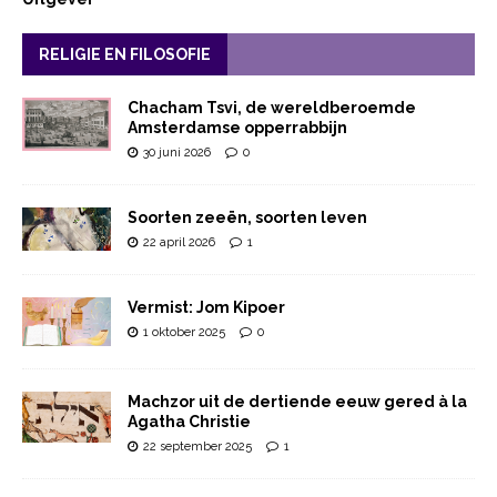
RELIGIE EN FILOSOFIE
Chacham Tsvi, de wereldberoemde
Amsterdamse opperrabbijn
30 juni 2026
0
Soorten zeeën, soorten leven
22 april 2026
1
Vermist: Jom Kipoer
1 oktober 2025
0
Machzor uit de dertiende eeuw gered à la
Agatha Christie
22 september 2025
1