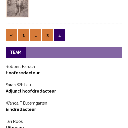
«
1
…
3
4
TEAM
Robbert Baruch
Hoofdredacteur
Sarah Whitlau
Adjunct hoofdredacteur
Wanda F Bloemgarten
Eindredacteur
Ilan Roos
Uitgever