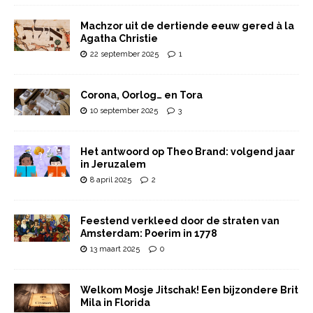
Machzor uit de dertiende eeuw gered à la
Agatha Christie
22 september 2025
1
Corona, Oorlog… en Tora
10 september 2025
3
Het antwoord op Theo Brand: volgend jaar
in Jeruzalem
8 april 2025
2
Feestend verkleed door de straten van
Amsterdam: Poerim in 1778
13 maart 2025
0
Welkom Mosje Jitschak! Een bijzondere Brit
Mila in Florida