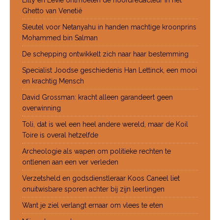
Lilly en Levie ontmoeten de hoofdredacteur in het
Ghetto van Venetië
Sleutel voor Netanyahu in handen machtige kroonprins
Mohammed bin Salman
De schepping ontwikkelt zich naar haar bestemming
Specialist Joodse geschiedenis Han Lettinck, een mooi
en krachtig Mensch
David Grossman: kracht alleen garandeert geen
overwinning
Toli, dat is wel een heel andere wereld, maar de Koil
Toire is overal hetzelfde
Archeologie als wapen om politieke rechten te
ontlenen aan een ver verleden
Verzetsheld en godsdienstleraar Koos Caneel liet
onuitwisbare sporen achter bij zijn leerlingen
Want je ziel verlangt ernaar om vlees te eten