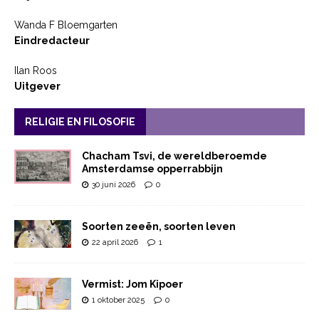
Wanda F Bloemgarten
Eindredacteur
Ilan Roos
Uitgever
RELIGIE EN FILOSOFIE
Chacham Tsvi, de wereldberoemde
Amsterdamse opperrabbijn
30 juni 2026
0
Soorten zeeën, soorten leven
22 april 2026
1
Vermist: Jom Kipoer
1 oktober 2025
0