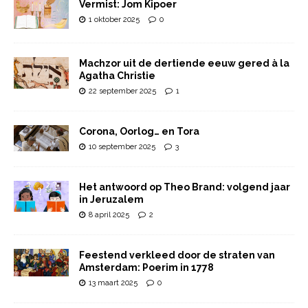
Vermist: Jom Kipoer
1 oktober 2025
0
Machzor uit de dertiende eeuw gered à la
Agatha Christie
22 september 2025
1
Corona, Oorlog… en Tora
10 september 2025
3
Het antwoord op Theo Brand: volgend jaar
in Jeruzalem
8 april 2025
2
Feestend verkleed door de straten van
Amsterdam: Poerim in 1778
13 maart 2025
0