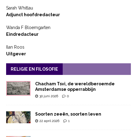
Sarah Whitlau
Adjunct hoofdredacteur
Wanda F Bloemgarten
Eindredacteur
Ilan Roos
Uitgever
RELIGIE EN FILOSOFIE
Chacham Tsvi, de wereldberoemde
Amsterdamse opperrabbijn
30 juni 2026
0
Soorten zeeën, soorten leven
22 april 2026
1