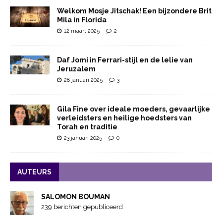
Welkom Mosje Jitschak! Een bijzondere Brit
Mila in Florida
12 maart 2025
2
Daf Jomi in Ferrari-stijl en de lelie van
Jeruzalem
28 januari 2025
3
Gila Fine over ideale moeders, gevaarlijke
verleidsters en heilige hoedsters van
Torah en traditie
23 januari 2025
0
AUTEURS
SALOMON BOUMAN
239 berichten gepubliceerd