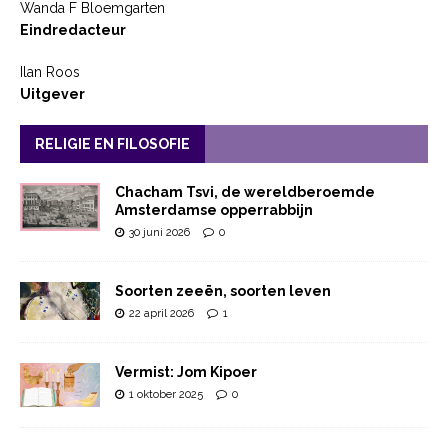
Wanda F Bloemgarten
Eindredacteur
Ilan Roos
Uitgever
RELIGIE EN FILOSOFIE
Chacham Tsvi, de wereldberoemde
Amsterdamse opperrabbijn
30 juni 2026
0
Soorten zeeën, soorten leven
22 april 2026
1
Vermist: Jom Kipoer
1 oktober 2025
0