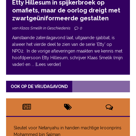
Etty Hillesum in spijkerbroek op
omafiets, maar de oorlog dreigt met
zwartgeüniformeerde gestalten
van Klaas Smelik in Geschiedenis
0
Aanstaande zaterdagavond laat, uitgaande sjabbat, is
alweer het vierde deel te zien van de serie ‘Etty’ op
NPO2. In de vorige afleveringen maakten we kennis met
hoofdpersoon Etty Hillesum, schrijver Klaas Smelik (mijn
vader) en
... [Lees verder]
OOK OP DE VRIJDAGAVOND
Sleutel voor Netanyahu in handen machtige kroonprins
Mohammed bin Salman