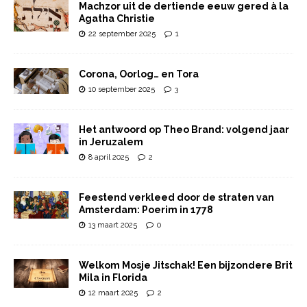
Machzor uit de dertiende eeuw gered à la
Agatha Christie
22 september 2025
1
Corona, Oorlog… en Tora
10 september 2025
3
Het antwoord op Theo Brand: volgend jaar
in Jeruzalem
8 april 2025
2
Feestend verkleed door de straten van
Amsterdam: Poerim in 1778
13 maart 2025
0
Welkom Mosje Jitschak! Een bijzondere Brit
Mila in Florida
12 maart 2025
2