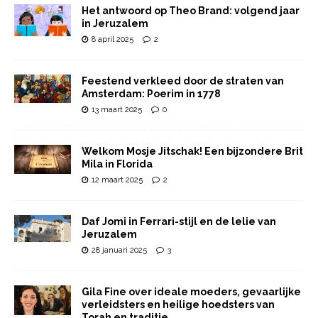
Het antwoord op Theo Brand: volgend jaar
in Jeruzalem
8 april 2025
2
Feestend verkleed door de straten van
Amsterdam: Poerim in 1778
13 maart 2025
0
Welkom Mosje Jitschak! Een bijzondere Brit
Mila in Florida
12 maart 2025
2
Daf Jomi in Ferrari-stijl en de lelie van
Jeruzalem
28 januari 2025
3
Gila Fine over ideale moeders, gevaarlijke
verleidsters en heilige hoedsters van
Torah en traditie