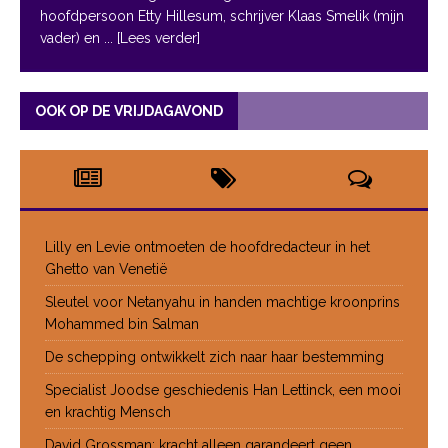
hoofdpersoon Etty Hillesum, schrijver Klaas Smelik (mijn
vader) en
... [Lees verder]
OOK OP DE VRIJDAGAVOND
Lilly en Levie ontmoeten de hoofdredacteur in het
Ghetto van Venetië
Sleutel voor Netanyahu in handen machtige kroonprins
Mohammed bin Salman
De schepping ontwikkelt zich naar haar bestemming
Specialist Joodse geschiedenis Han Lettinck, een mooi
en krachtig Mensch
David Grossman: kracht alleen garandeert geen