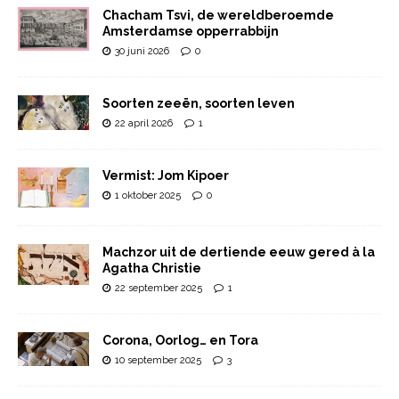
Chacham Tsvi, de wereldberoemde
Amsterdamse opperrabbijn
30 juni 2026
0
Soorten zeeën, soorten leven
22 april 2026
1
Vermist: Jom Kipoer
1 oktober 2025
0
Machzor uit de dertiende eeuw gered à la
Agatha Christie
22 september 2025
1
Corona, Oorlog… en Tora
10 september 2025
3