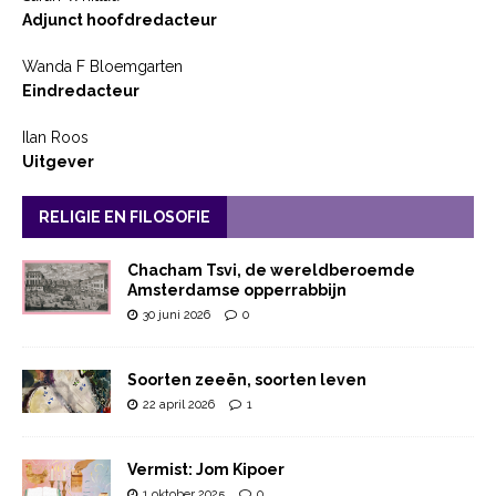
Adjunct hoofdredacteur
Wanda F Bloemgarten
Eindredacteur
Ilan Roos
Uitgever
RELIGIE EN FILOSOFIE
Chacham Tsvi, de wereldberoemde
Amsterdamse opperrabbijn
30 juni 2026
0
Soorten zeeën, soorten leven
22 april 2026
1
Vermist: Jom Kipoer
1 oktober 2025
0