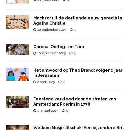
Machzor uit de dertiende eeuw gered à la
Agatha Christie
22 september 2025
1
Corona, Oorlog… en Tora
10 september 2025
3
Het antwoord op Theo Brand: volgend jaar
in Jeruzalem
8 april 2025
2
Feestend verkleed door de straten van
Amsterdam: Poerim in 1778
13 maart 2025
0
Welkom Mosje Jitschak! Een bijzondere Brit