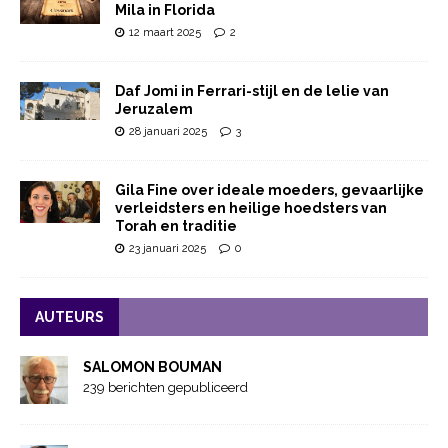
Mila in Florida
12 maart 2025
2
Daf Jomi in Ferrari-stijl en de lelie van
Jeruzalem
28 januari 2025
3
Gila Fine over ideale moeders, gevaarlijke
verleidsters en heilige hoedsters van
Torah en traditie
23 januari 2025
0
AUTEURS
SALOMON BOUMAN
239 berichten gepubliceerd